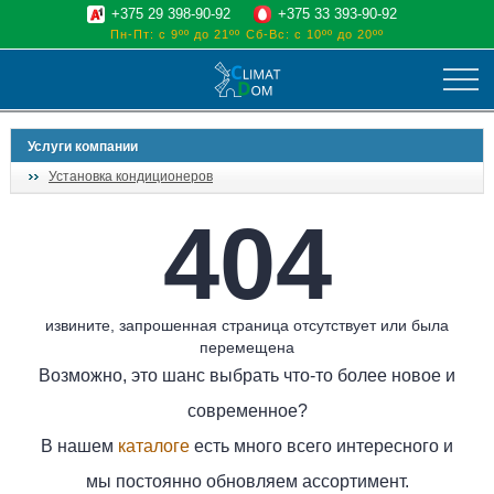
+375 29 398-90-92
+375 33 393-90-92
Пн-Пт: с 9ºº до 21ºº
Сб-Вс: с 10ºº до 20ºº
климат
Услуги компании
отопительные котлы
Установка кондиционеров
водоснабжение
404
дом, сад, стройка
о нас
поиск
извините, запрошенная страница отсутствует или была
перемещена
Возможно, это шанс выбрать что-то более новое и
современное?
В нашем
каталоге
есть много всего интересного и
мы постоянно обновляем ассортимент.