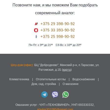
Позвоните нам, и мы поможем Вам подобрать
современный аналог:
+375 29 398-90-92
+375 33 393-90-92
+375 25 998-90-92
Пн-Пт: с 9ºº до 21ºº
Сб-Вс: с 10ºº до 20ºº
Шоу-рум (офис):
БЦ "Добродеево",
Минский р-н, п.Тарасово, ул.
Ратомская, д.1Б
(
карта
)
Климатехника
|
Отопительные котлы
|
Водоснабжение
|
Дом, сад, стройка
|
О магазине
Оказание услуг -
ЧУП «ТЕХНОВИНЕР»
,
УНП 693330332
,
aladim301080@gmail.com