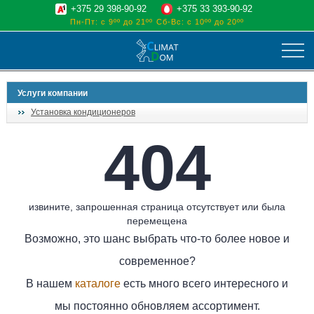
+375 29 398-90-92
+375 33 393-90-92
Пн-Пт: с 9ºº до 21ºº
Сб-Вс: с 10ºº до 20ºº
климат
Услуги компании
отопительные котлы
Установка кондиционеров
водоснабжение
404
дом, сад, стройка
о нас
поиск
извините, запрошенная страница отсутствует или была
перемещена
Возможно, это шанс выбрать что-то более новое и
современное?
В нашем
каталоге
есть много всего интересного и
мы постоянно обновляем ассортимент.