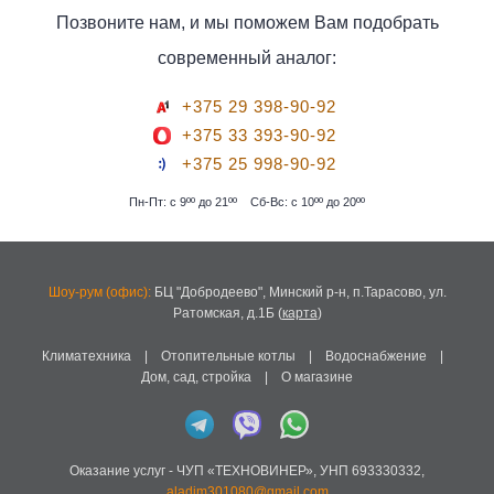
Позвоните нам, и мы поможем Вам подобрать
современный аналог:
+375 29 398-90-92
+375 33 393-90-92
+375 25 998-90-92
Пн-Пт: с 9ºº до 21ºº
Сб-Вс: с 10ºº до 20ºº
Шоу-рум (офис):
БЦ "Добродеево",
Минский р-н, п.Тарасово, ул.
Ратомская, д.1Б
(
карта
)
Климатехника
|
Отопительные котлы
|
Водоснабжение
|
Дом, сад, стройка
|
О магазине
Оказание услуг -
ЧУП «ТЕХНОВИНЕР»
,
УНП 693330332
,
aladim301080@gmail.com