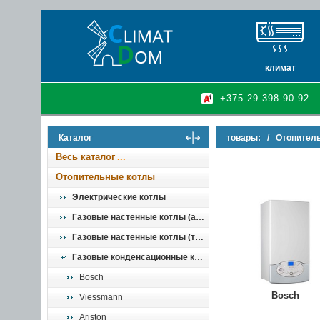
климат
кондиционеры
+375 29 398-90-92
очистители и у
осушители воз
Каталог
товары:
/
Отопител
инфракрасные 
Весь каталог
Отопительные котлы
Электрические котлы
Газовые настенные котлы (атмо)
Газовые настенные котлы (турбо)
Газовые конденсационные котлы
Bosch
Bosch
Viessmann
Ariston