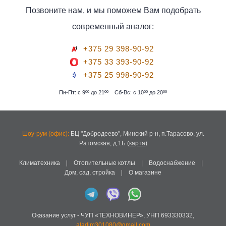
Позвоните нам, и мы поможем Вам подобрать
современный аналог:
+375 29 398-90-92
+375 33 393-90-92
+375 25 998-90-92
Пн-Пт: с 9ºº до 21ºº
Сб-Вс: с 10ºº до 20ºº
Шоу-рум (офис):
БЦ "Добродеево",
Минский р-н, п.Тарасово, ул.
Ратомская, д.1Б
(
карта
)
Климатехника
|
Отопительные котлы
|
Водоснабжение
|
Дом, сад, стройка
|
О магазине
Оказание услуг -
ЧУП «ТЕХНОВИНЕР»
,
УНП 693330332
,
aladim301080@gmail.com