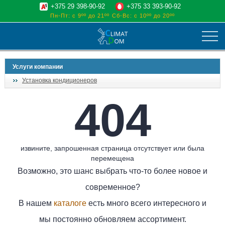
+375 29 398-90-92
+375 33 393-90-92
Пн-Пт: с 9ºº до 21ºº
Сб-Вс: с 10ºº до 20ºº
климат
Услуги компании
отопительные котлы
Установка кондиционеров
водоснабжение
404
дом, сад, стройка
о нас
поиск
извините, запрошенная страница отсутствует или была
перемещена
Возможно, это шанс выбрать что-то более новое и
современное?
В нашем
каталоге
есть много всего интересного и
мы постоянно обновляем ассортимент.