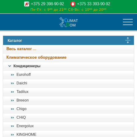
+375 29 398-90-92
+375 33 393-90-92
Пн-Пт: с 9ºº до 21ºº
Сб-Вс: с 10ºº до 20ºº
климат
Каталог
отопительные котлы
Весь каталог
водоснабжение
Климатическое оборудование
дом, сад, стройка
Кондиционеры
Eurohoff
о нас
Daichi
поиск
Tadilux
Breeon
Chigo
CHiQ
Energolux
KINGHOME