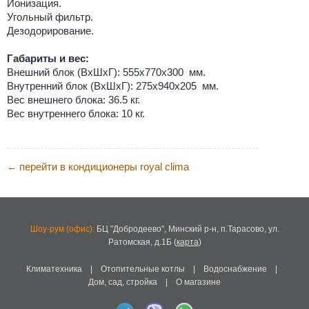
Ионизация.
Угольный фильтр.
Дезодорирование.
Габариты и вес:
Внешний блок (ВхШхГ): 555x770x300 мм.
Внутренний блок (ВхШхГ): 275x940x205 мм.
Вес внешнего блока: 36.5 кг.
Вес внутреннего блока: 10 кг.
перейти в кондиционеры royal clima
←
Шоу-рум (офис):
БЦ "Добродеево",
Минский р-н, п.Тарасово, ул.
Ратомская, д.1Б
(
карта
)
Климатехника
|
Отопительные котлы
|
Водоснабжение
|
Дом, сад, стройка
|
О магазине