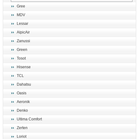
Gree
MDV
Lessar
AlpicAir
Zanussi
Green
Tosot
Hisense
TCL
Dahatsu
Oasis
Aeronik
Denko
Ultima Comfort
Zerten
Loriot