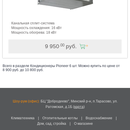
Канальная сплит-система
Мощность охлаждения: 16 кВт
Мощность обогрева: 18 кВт
.00
9 950
руб.
Всего в разделе
Кондиционеры Pioneer
6
шт. Можно купить по цене от
8 900
руб. до
10 800
руб
.
Шоу-рум (офис):
БЦ "Добродеево",
Минский р-н, п.Тарасово, ул.
Ратомская, д.1Б
(
карта
)
Климатехника
|
Отопительные котлы
|
Водоснабжение
|
Дом, сад, стройка
|
О магазине