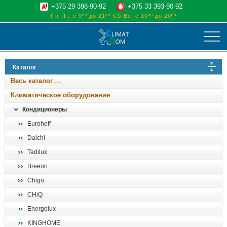
+375 29 398-90-92
+375 33 393-90-92
Пн-Пт: с 9ºº до 21ºº
Сб-Вс: с 10ºº до 20ºº
климат
Каталог
отопительные котлы
Весь каталог
водоснабжение
Климатическое оборудование
дом, сад, стройка
Кондиционеры
Eurohoff
о нас
Daichi
поиск
Tadilux
Breeon
Chigo
CHiQ
Energolux
KINGHOME