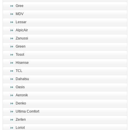
Gree
MDV
Lessar
AlpicAir
Zanussi
Green
Tosot
Hisense
TCL
Dahatsu
Oasis
Aeronik
Denko
Ultima Comfort
Zerten
Loriot