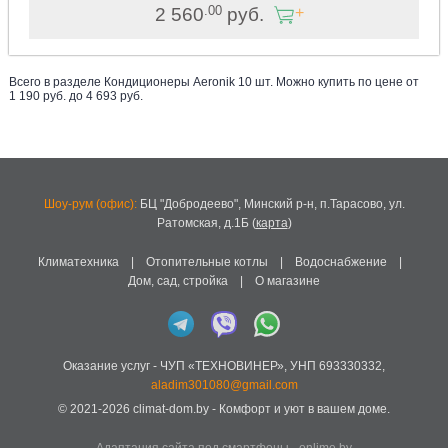
.00
2 560
руб.
Всего в разделе
Кондиционеры Aeronik
10
шт. Можно купить по цене от
1 190
руб. до
4 693
руб
.
Шоу-рум (офис):
БЦ "Добродеево",
Минский р-н, п.Тарасово, ул.
Ратомская, д.1Б
(
карта
)
Климатехника
|
Отопительные котлы
|
Водоснабжение
|
Дом, сад, стройка
|
О магазине
Оказание услуг -
ЧУП «ТЕХНОВИНЕР»
,
УНП 693330332
,
aladim301080@gmail.com
© 2021-2026
climat-dom.by
- Комфорт и уют в вашем доме.