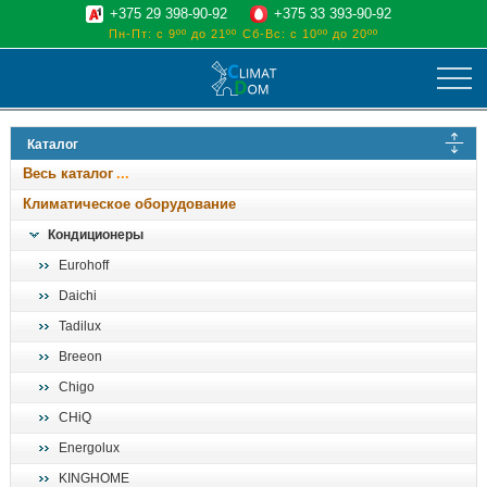
+375 29 398-90-92
+375 33 393-90-92
Пн-Пт: с 9ºº до 21ºº
Сб-Вс: с 10ºº до 20ºº
климат
Каталог
отопительные котлы
Весь каталог
водоснабжение
Климатическое оборудование
дом, сад, стройка
Кондиционеры
Eurohoff
о нас
Daichi
поиск
Tadilux
Breeon
Chigo
CHiQ
Energolux
KINGHOME