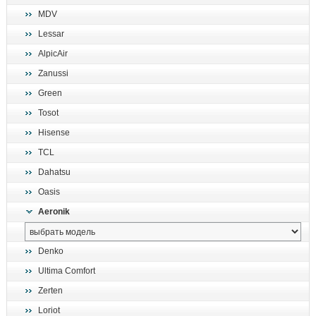
MDV
Lessar
AlpicAir
Zanussi
Green
Tosot
Hisense
TCL
Dahatsu
Oasis
Aeronik
Denko
Ultima Comfort
Zerten
Loriot