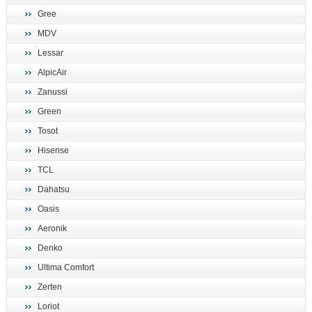
Gree
MDV
Lessar
AlpicAir
Zanussi
Green
Tosot
Hisense
TCL
Dahatsu
Oasis
Aeronik
Denko
Ultima Comfort
Zerten
Loriot