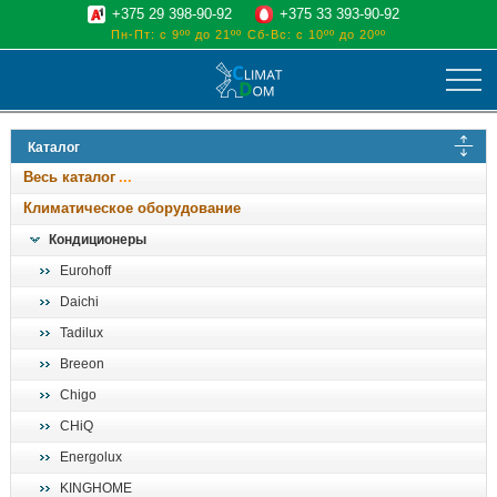
+375 29 398-90-92
+375 33 393-90-92
Пн-Пт: с 9ºº до 21ºº
Сб-Вс: с 10ºº до 20ºº
климат
Каталог
отопительные котлы
Весь каталог
водоснабжение
Климатическое оборудование
дом, сад, стройка
Кондиционеры
Eurohoff
о нас
Daichi
поиск
Tadilux
Breeon
Chigo
CHiQ
Energolux
KINGHOME