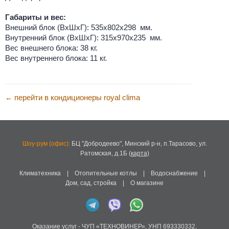
Габариты и вес:
Внешний блок (ВхШхГ): 535x802x298 мм.
Внутренний блок (ВхШхГ): 315x970x235 мм.
Вес внешнего блока: 38 кг.
Вес внутреннего блока: 11 кг.
перейти в кондиционеры royal clima
←
Шоу-рум (офис):
БЦ "Добродеево",
Минский р-н, п.Тарасово, ул.
Ратомская, д.1Б
(
карта
)
Климатехника
|
Отопительные котлы
|
Водоснабжение
|
Дом, сад, стройка
|
О магазине
Оказание услуг -
ЧУП «ТЕХНОВИНЕР»
,
УНП 693330332
,