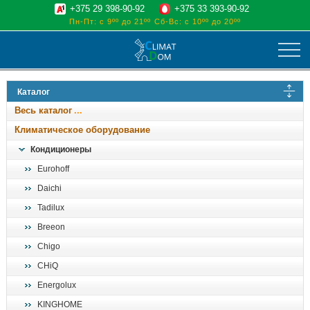
+375 29 398-90-92
+375 33 393-90-92
Пн-Пт: с 9ºº до 21ºº
Сб-Вс: с 10ºº до 20ºº
климат
Каталог
отопительные котлы
Весь каталог
водоснабжение
Климатическое оборудование
дом, сад, стройка
Кондиционеры
Eurohoff
о нас
Daichi
поиск
Tadilux
Breeon
Chigo
CHiQ
Energolux
KINGHOME