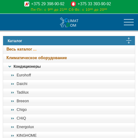
+375 29 398-90-92
+375 33 393-90-92
Пн-Пт: с 9ºº до 21ºº
Сб-Вс: с 10ºº до 20ºº
климат
Каталог
отопительные котлы
Весь каталог
водоснабжение
Климатическое оборудование
дом, сад, стройка
Кондиционеры
Eurohoff
о нас
Daichi
поиск
Tadilux
Breeon
Chigo
CHiQ
Energolux
KINGHOME