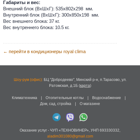
Габариты и вес:
Внешний блок (ВхШхГ): 535x802x298 мм.
Внутренний блок (ВхШхГ): 300x850x198 мм.
Вес внешнего блока: 37 кг.
Вес внутреннего блока: 10.5 кг.
перейти в кондиционеры royal clima
←
Шоу-рум (офис):
БЦ "Добродеево",
Минский р-н, п.Тарасово, ул.
Ратомская, д.1Б
(
карта
)
Климатехника
|
Отопительные котлы
|
Водоснабжение
|
Дом, сад, стройка
|
О магазине
Оказание услуг -
ЧУП «ТЕХНОВИНЕР»
,
УНП 693330332
,
aladim301080@gmail.com