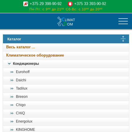
+375 29 398-90-92
+375 33 393-90-92
Пн-Пт: с 9ºº до 21ºº
Сб-Вс: с 10ºº до 20ºº
климат
Каталог
отопительные котлы
Весь каталог
водоснабжение
Климатическое оборудование
дом, сад, стройка
Кондиционеры
Eurohoff
о нас
Daichi
поиск
Tadilux
Breeon
Chigo
CHiQ
Energolux
KINGHOME