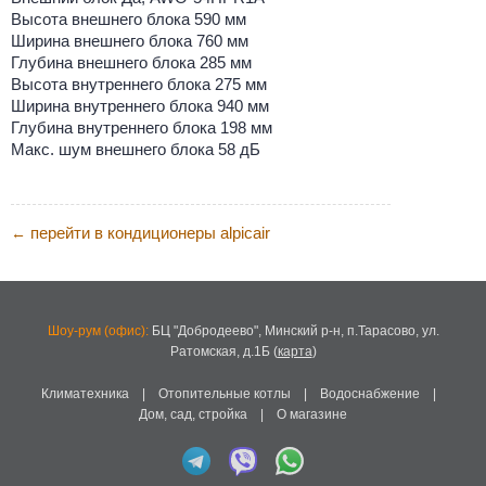
Высота внешнего блока 590 мм
Ширина внешнего блока 760 мм
Глубина внешнего блока 285 мм
Высота внутреннего блока 275 мм
Ширина внутреннего блока 940 мм
Глубина внутреннего блока 198 мм
Макс. шум внешнего блока 58 дБ
перейти в кондиционеры alpicair
←
Шоу-рум (офис):
БЦ "Добродеево",
Минский р-н, п.Тарасово, ул.
Ратомская, д.1Б
(
карта
)
Климатехника
|
Отопительные котлы
|
Водоснабжение
|
Дом, сад, стройка
|
О магазине