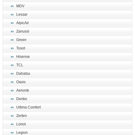
MDV
Lessar
AlpicAir
Zanussi
Green
Tosot
Hisense
TCL
Dahatsu
Oasis
Aeronik
Denko
Ultima Comfort
Zerten
Loriot
Legion