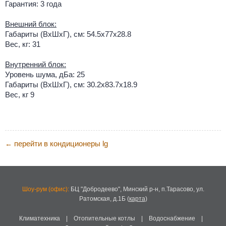
Гарантия: 3 года
Внешний блок:
Габариты (ВхШхГ), см: 54.5х77х28.8
Вес, кг: 31
Внутренний блок:
Уровень шума, дБа: 25
Габариты (ВхШхГ), см: 30.2х83.7x18.9
Вес, кг 9
перейти в кондиционеры lg
←
Шоу-рум (офис):
БЦ "Добродеево",
Минский р-н, п.Тарасово, ул.
Ратомская, д.1Б
(
карта
)
Климатехника
|
Отопительные котлы
|
Водоснабжение
|