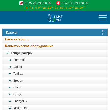
+375 29 398-90-92
+375 33 393-90-92
Пн-Пт: с 9ºº до 21ºº
Сб-Вс: с 10ºº до 20ºº
климат
Каталог
отопительные котлы
Весь каталог
водоснабжение
Климатическое оборудование
дом, сад, стройка
Кондиционеры
Eurohoff
о нас
Daichi
поиск
Tadilux
Breeon
Chigo
CHiQ
Energolux
KINGHOME