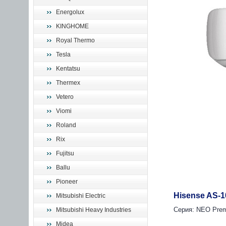
Energolux
KINGHOME
Royal Thermo
Tesla
Kentatsu
Thermex
Vetero
Viomi
Roland
Rix
Fujitsu
Ballu
Pioneer
Hisense AS
Mitsubishi Electric
Серия: NEO Prem
Mitsubishi Heavy Industries
Midea