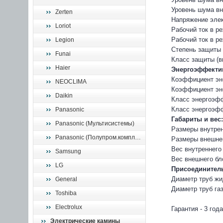
Уровень шума вн
Zerten
Напряжение элек
Loriot
Рабочий ток в р
Рабочий ток в ре
Legion
Степень защиты (
Funai
Класс защиты (вн
Haier
Энергоэффекти
Коэффициент эн
NEOCLIMA
Коэффициент эн
Daikin
Класс энергоэф
Класс энергоэфф
Panasonic
Габариты и вес:
Panasonic (Мультисистемы)
Размеры внутрен
Panasonic (Полупром.комплекты)
Размеры внешнег
Вес внутреннего 
Samsung
Вес внешнего бло
LG
Присоединител
Диаметр труб жи
General
Диаметр труб га
Toshiba
Electrolux
Гарантия - 3 года
Электрические камины