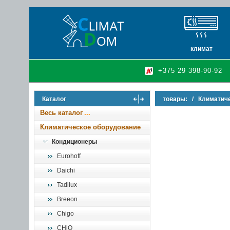
климат
кондиционеры
+375 29 398-90-92
очистители и у
осушители воз
Каталог
товары:
/
Климатич
инфракрасные 
Весь каталог
Климатическое оборудование
Кондиционеры
Eurohoff
Daichi
Tadilux
Breeon
Chigo
CHiQ