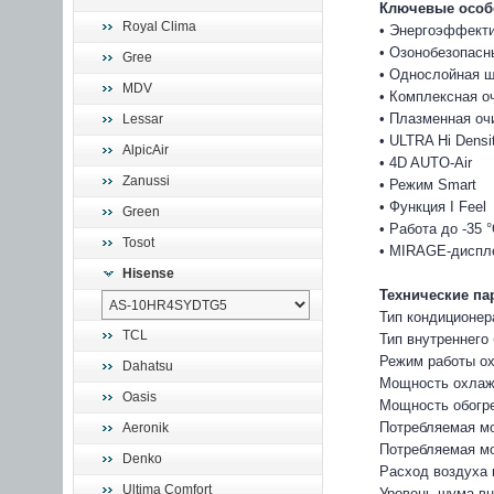
Ключевые особ
Royal Clima
• Энергоэффекти
• Озонобезопас
Gree
• Однослойная 
MDV
• Комплексная о
• Плазменная оч
Lessar
• ULTRA Hi Densi
AlpicAir
• 4D AUTO-Air
Zanussi
• Режим Smart
• Функция I Feel
Green
• Работа до -35 
Tosot
• MIRAGE-диспл
Hisense
Технические па
Тип кондиционер
TCL
Тип внутреннего
Режим работы ох
Dahatsu
Мощность охлаж
Oasis
Мощность обогре
Потребляемая мо
Aeronik
Потребляемая мо
Denko
Расход воздуха 
Ultima Comfort
Уровень шума вну