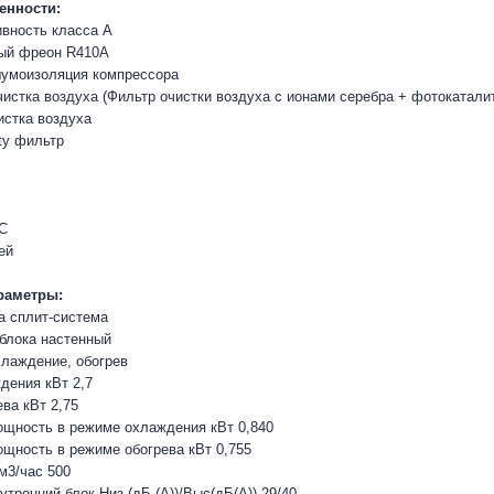
енности:
вность класса А
ный фреон R410A
шумоизоляция компрессора
чистка воздуха (Фильтр очистки воздуха с ионами серебра + фотокатали
истка воздуха
ty фильтр
°С
ей
раметры:
а сплит-система
 блока настенный
лаждение, обогрев
дения кВт 2,7
ва кВт 2,75
щность в режиме охлаждения кВт 0,840
щность в режиме обогрева кВт 0,755
м3/час 500
тренний блок Низ (дБ (A))/Выс(дБ(A)) 29/40