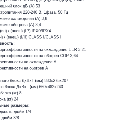
ешний блок дБ (A) 53
тропитания 220-240 В, 1фаза, 50 Гц
ежиме охлаждения (A) 3,8
жиме обогрева (A) 3,4
вн) / (внеш) (IP) IPX0/IPX4
) / (внеш) (I/II) CLASS I/CLASS I
вность:
ергоэффективности на охлаждение EER 3,21
ергоэффективности на обогрев COP 3,64
фективности на охлаждение A
ективности на обогрев A
него блока ДхВхГ (мм) 880x275x207
о блока ДхВхГ (мм) 660x482x240
блока (кг) 8
ка (кг) 24
ьные размеры:
дкость дюйм 1/4
з дюйм 3/8