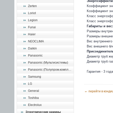
Энергоэффекти
Коэффициент эн
Zerten
Коэффициент эн
Loriot
Класс энергоэф
Legion
Класс энергоэфф
Габариты и вес:
Funai
Размеры внутрен
Haier
Размеры внешнег
Вес внутреннего 
NEOCLIMA
Вес внешнего бло
Daikin
Присоединител
Panasonic
Диаметр труб ж
Диаметр труб га
Panasonic (Мультисистемы)
Panasonic (Полупром.комплекты)
Гарантия - 3 года
Samsung
LG
General
←
перейти в конди
Toshiba
Electrolux
Электрические камины