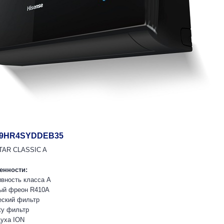
-09HR4SYDDEB35
TAR CLASSIC A
енности:
вность класса А
ный фреон R410A
еский фильтр
ty фильтр
духа ION