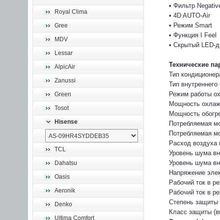
• Фильтр Negativ
Royal Clima
• 4D AUTO-Air
• Режим Smart
Gree
• Функция I Feel
MDV
• Скрытый LED-
Lessar
Технические па
AlpicAir
Тип кондиционер
Zanussi
Тип внутреннего
Режим работы ох
Green
Мощность охлаж
Tosot
Мощность обогре
Hisense
Потребляемая мо
Потребляемая мо
Расход воздуха 
TCL
Уровень шума вну
Уровень шума вн
Dahatsu
Напряжение элек
Oasis
Рабочий ток в р
Aeronik
Рабочий ток в ре
Степень защиты (
Denko
Класс защиты (вн
Ultima Comfort