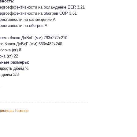
вность:
ергоэффективности на охлаждение EER 3,21
ергоэффективности на обогрев COP 3,61
фективности на охлаждение А
ективности на обогрев А
него блока ДхВхГ (мм) 793x272x210
о блока ДхВхГ (мм) 660x482x240
блока (кг) 8
ка (кг) 22
ьные размеры:
идкость дюйм ¼
з дюйм 3/8
ционеры hisense