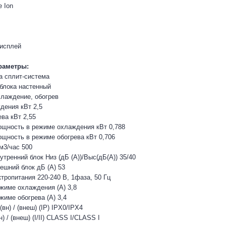
e Ion
дисплей
раметры:
а сплит-система
 блока настенный
лаждение, обогрев
дения кВт 2,5
ва кВт 2,55
щность в режиме охлаждения кВт 0,788
щность в режиме обогрева кВт 0,706
м3/час 500
тренний блок Низ (дБ (A))/Выс(дБ(A)) 35/40
ешний блок дБ (A) 53
тропитания 220-240 В, 1фаза, 50 Гц
ежиме охлаждения (A) 3,8
жиме обогрева (A) 3,4
вн) / (внеш) (IP) IPX0/IPX4
) / (внеш) (I/II) CLASS I/CLASS I