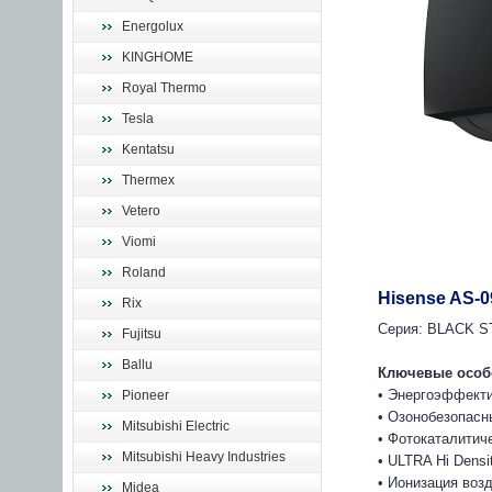
Energolux
KINGHOME
Royal Thermo
Tesla
Kentatsu
Thermex
Vetero
Viomi
Roland
Hisense AS
Rix
Серия: BLACK S
Fujitsu
Ballu
Ключевые особ
• Энергоэффекти
Pioneer
• Озонобезопас
Mitsubishi Electric
• Фотокаталитич
Mitsubishi Heavy Industries
• ULTRA Hi Densi
• Ионизация воз
Midea