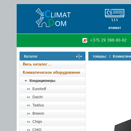
климат
кондиционеры
+375 29 398-90-92
очистители и у
осушители воз
Каталог
товары:
/
Климатич
инфракрасные 
Весь каталог
Климатическое оборудование
Кондиционеры
Eurohoff
Daichi
Tadilux
Breeon
Chigo
CHiQ