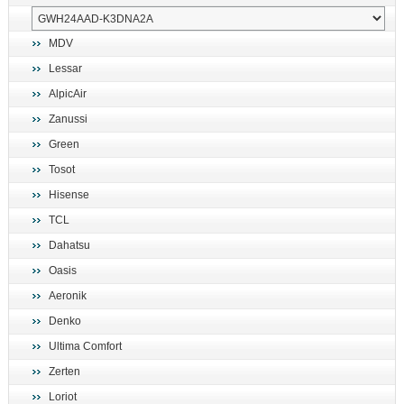
MDV
Lessar
AlpicAir
Zanussi
Green
Tosot
Hisense
TCL
Dahatsu
Oasis
Aeronik
Denko
Ultima Comfort
Zerten
Loriot