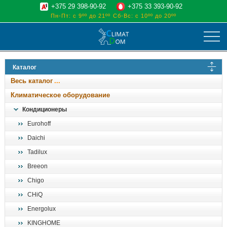
+375 29 398-90-92
+375 33 393-90-92
Пн-Пт: с 9ºº до 21ºº
Сб-Вс: с 10ºº до 20ºº
климат
Каталог
отопительные котлы
Весь каталог
водоснабжение
Климатическое оборудование
дом, сад, стройка
Кондиционеры
Eurohoff
о нас
Daichi
поиск
Tadilux
Breeon
Chigo
CHiQ
Energolux
KINGHOME