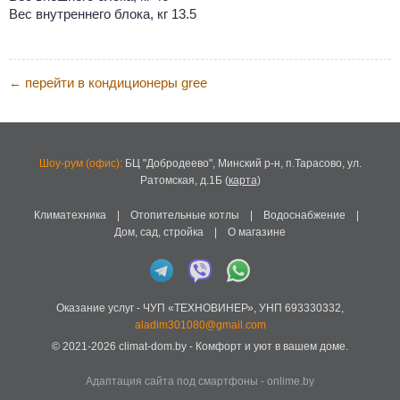
Вес внутреннего блока, кг 13.5
перейти в кондиционеры gree
←
Шоу-рум (офис):
БЦ "Добродеево",
Минский р-н, п.Тарасово, ул.
Ратомская, д.1Б
(
карта
)
Климатехника
|
Отопительные котлы
|
Водоснабжение
|
Дом, сад, стройка
|
О магазине
Оказание услуг -
ЧУП «ТЕХНОВИНЕР»
,
УНП 693330332
,
aladim301080@gmail.com
© 2021-2026
climat-dom.by
- Комфорт и уют в вашем доме.
Адаптация сайта под смартфоны
-
onlime.by