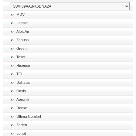
MDV
Lessar
AlpicAir
Zanussi
Green
Tosot
Hisense
TCL
Dahatsu
Oasis
Aeronik
Denko
Ultima Comfort
Zerten
Loriot