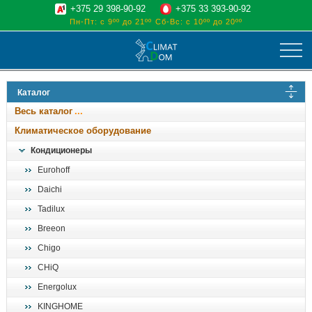
+375 29 398-90-92
+375 33 393-90-92
Пн-Пт: с 9ºº до 21ºº
Сб-Вс: с 10ºº до 20ºº
климат
Каталог
отопительные котлы
Весь каталог
водоснабжение
Климатическое оборудование
дом, сад, стройка
Кондиционеры
Eurohoff
о нас
Daichi
поиск
Tadilux
Breeon
Chigo
CHiQ
Energolux
KINGHOME