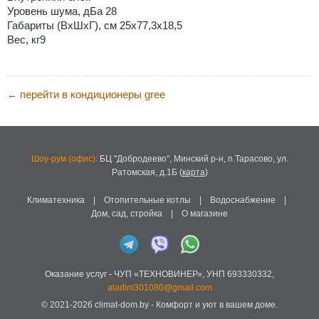
Уровень шума, дБа 28
Габариты (ВхШхГ), см 25x77,3x18,5
Вес, кг9
перейти в кондиционеры gree
←
Шоу-рум (офис):
БЦ "Добродеево",
Минский р-н, п.Тарасово, ул.
Ратомская, д.1Б
(
карта
)
Климатехника
|
Отопительные котлы
|
Водоснабжение
|
Дом, сад, стройка
|
О магазине
Оказание услуг -
ЧУП «ТЕХНОВИНЕР»
,
УНП 693330332
,
aladim301080@gmail.com
© 2021-2026
climat-dom.by
- Комфорт и уют в вашем доме.