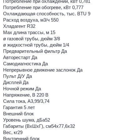
Потребление при охлаждении, кВт 0,781
Потребление при обогреве, кВт 0,777
Охлаждающая способность, тыс. BTU 9
Расход воздуха, м3/ч 550
Хладагент R32
Max длина трассы, м 15
ø газовой трубы, дюйм 3/8
ø жидкостной трубы, дюйм 1/4
Предварительный фильтр Да
Авторестарт Да
Самодиагностика Да
Непрерывное движение заслонок Да
Пульт Д/У Да
Дисплей Да
Ночной режим Да
Напряжение, В 220 В
Сила тока, А3,99/3,74
Гарантия 5 лет
Внешний блок
Уровень шума, дБа52
Габариты (ВхШхГ), см54x77,6x32
Вес, кг29
Внутренний блок