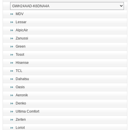
MDV
Lessar
AlpicAir
Zanussi
Green
Tosot
Hisense
TCL
Dahatsu
Oasis
Aeronik
Denko
Ultima Comfort
Zerten
Loriot