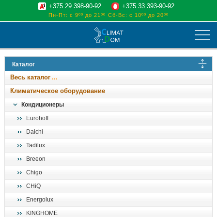
+375 29 398-90-92
+375 33 393-90-92
Пн-Пт: с 9ºº до 21ºº
Сб-Вс: с 10ºº до 20ºº
климат
Каталог
отопительные котлы
Весь каталог
водоснабжение
Климатическое оборудование
дом, сад, стройка
Кондиционеры
Eurohoff
о нас
Daichi
поиск
Tadilux
Breeon
Chigo
CHiQ
Energolux
KINGHOME