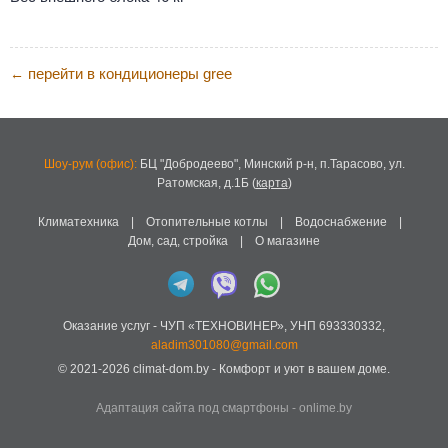
перейти в кондиционеры gree
←
Шоу-рум (офис):
БЦ "Добродеево",
Минский р-н, п.Тарасово, ул.
Ратомская, д.1Б
(
карта
)
Климатехника
|
Отопительные котлы
|
Водоснабжение
|
Дом, сад, стройка
|
О магазине
Оказание услуг -
ЧУП «ТЕХНОВИНЕР»
,
УНП 693330332
,
aladim301080@gmail.com
© 2021-2026
climat-dom.by
- Комфорт и уют в вашем доме.
Адаптация сайта под смартфоны
-
onlime.by