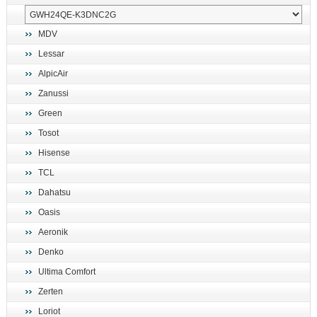
MDV
Lessar
AlpicAir
Zanussi
Green
Tosot
Hisense
TCL
Dahatsu
Oasis
Aeronik
Denko
Ultima Comfort
Zerten
Loriot