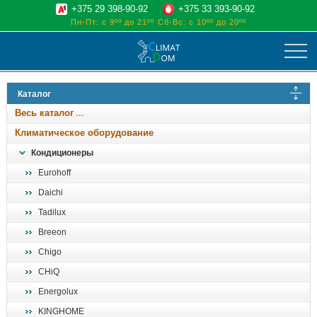
+375 29 398-90-92
+375 33 393-90-92
Пн-Пт: с 9ºº до 21ºº
Сб-Вс: с 10ºº до 20ºº
климат
Каталог
отопительные котлы
Весь каталог
водоснабжение
Климатическое оборудование
дом, сад, стройка
Кондиционеры
Eurohoff
о нас
Daichi
поиск
Tadilux
Breeon
Chigo
CHiQ
Energolux
KINGHOME