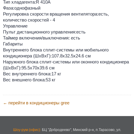
Тип хладагента:R 410A
Фаза:однофазный
Регулировка скорости вращения вентилятора:есть,
количество скоростей - 4
Управление
Пульт дистанционного управления:есть
Таймер включения/выключения: есть
Габариты
Внутреннего блока сплит-системы или мобильного
кондиционера (ШxВxГ):107.8x32.5x24.6 см
Наружного блока сплит-системы или оконного кондиционера
(ШxВxГ):95.5x70x39.6 см
Вес внутреннего блока:17 кг
Вес внешнего блока:53 кг
перейти в кондиционеры gree
←
Шоу-рум (офис):
БЦ "Добродеево",
Минский р-н, п.Тарасово, ул.