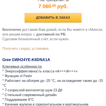
У нас приобретают за
7 060
руб.
.00
ДОБАВИТЬ В ЗАКАЗ
Бесплатно
доставим Вам домой, если Вы живёте в г.Минске,
или решим вопрос с
доставкой по РБ
.
Cделаем безналичный счёт, если нужен.
Получить скидку, установка.
Gree GWH24YE-K6DNA1A
Ключевые особенности:
* Энергоэффективность класса «А+++\A+++»
* Функция «I Feel»
* Работают на обогрев до -25 °С, на охлаждение также до -15
°С
* 7-скоросной вентилятор шум 23 Дб
* Стильный современный дизайн
* Поддержание 8°С
* Качения жалюзи в горизонтальном и вертикальном