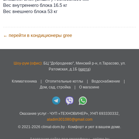
Вес внутреннего блока 16.5 кг
Вес внешнего блока 53 кг
перейти в кондиционеры gree
←
Шоу-рум (офис):
БЦ "Добродеево",
Минский р-н, п.Тарасово, ул.
Ратомская, д.1Б
(
карта
)
Климатехника
|
Отопительные котлы
|
Водоснабжение
|
Дом, сад, стройка
|
О магазине
Оказание услуг -
ЧУП «ТЕХНОВИНЕР»
,
УНП 693330332
,
aladim301080@gmail.com
© 2021-2026
climat-dom.by
- Комфорт и уют в вашем доме.