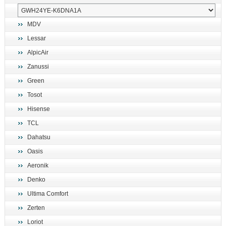
MDV
Lessar
AlpicAir
Zanussi
Green
Tosot
Hisense
TCL
Dahatsu
Oasis
Aeronik
Denko
Ultima Comfort
Zerten
Loriot