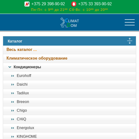
+375 29 398-90-92
+375 33 393-90-92
Пн-Пт: с 9ºº до 21ºº
Сб-Вс: с 10ºº до 20ºº
климат
Каталог
отопительные котлы
Весь каталог
водоснабжение
Климатическое оборудование
дом, сад, стройка
Кондиционеры
Eurohoff
о нас
Daichi
поиск
Tadilux
Breeon
Chigo
CHiQ
Energolux
KINGHOME