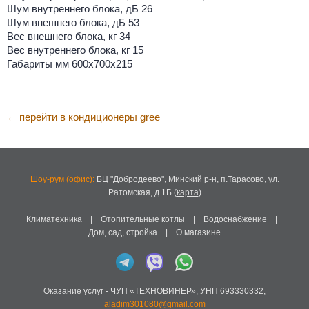
Шум внутреннего блока, дБ 26
Шум внешнего блока, дБ 53
Вес внешнего блока, кг 34
Вес внутреннего блока, кг 15
Габариты мм 600х700х215
перейти в кондиционеры gree
←
Шоу-рум (офис):
БЦ "Добродеево",
Минский р-н, п.Тарасово, ул.
Ратомская, д.1Б
(
карта
)
Климатехника
|
Отопительные котлы
|
Водоснабжение
|
Дом, сад, стройка
|
О магазине
Оказание услуг -
ЧУП «ТЕХНОВИНЕР»
,
УНП 693330332
,
aladim301080@gmail.com