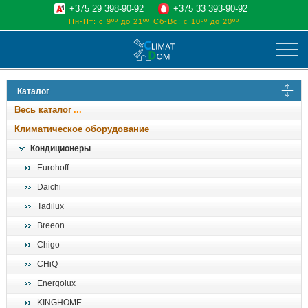
+375 29 398-90-92
+375 33 393-90-92
Пн-Пт: с 9ºº до 21ºº
Сб-Вс: с 10ºº до 20ºº
климат
Каталог
отопительные котлы
Весь каталог
водоснабжение
Климатическое оборудование
дом, сад, стройка
Кондиционеры
Eurohoff
о нас
Daichi
поиск
Tadilux
Breeon
Chigo
CHiQ
Energolux
KINGHOME