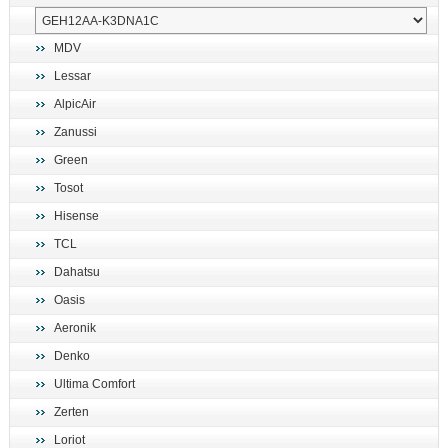
MDV
Lessar
AlpicAir
Zanussi
Green
Tosot
Hisense
TCL
Dahatsu
Oasis
Aeronik
Denko
Ultima Comfort
Zerten
Loriot