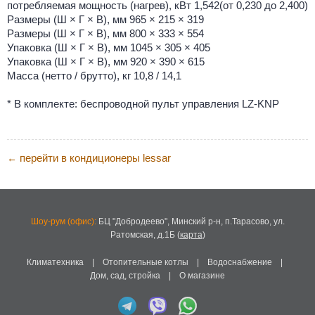
потребляемая мощность (нагрев), кВт 1,542(от 0,230 до 2,400)
Размеры (Ш × Г × В), мм 965 × 215 × 319
Размеры (Ш × Г × В), мм 800 × 333 × 554
Упаковка (Ш × Г × В), мм 1045 × 305 × 405
Упаковка (Ш × Г × В), мм 920 × 390 × 615
Масса (нетто / брутто), кг 10,8 / 14,1
* В комплекте: беспроводной пульт управления LZ-KNP
перейти в кондиционеры lessar
←
Шоу-рум (офис):
БЦ "Добродеево",
Минский р-н, п.Тарасово, ул.
Ратомская, д.1Б
(
карта
)
Климатехника
|
Отопительные котлы
|
Водоснабжение
|
Дом, сад, стройка
|
О магазине