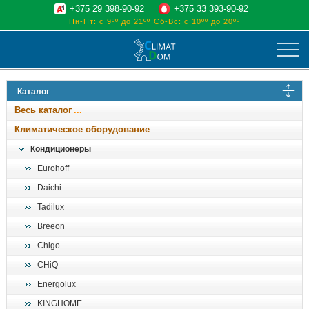
+375 29 398-90-92
+375 33 393-90-92
Пн-Пт: с 9ºº до 21ºº
Сб-Вс: с 10ºº до 20ºº
климат
Каталог
отопительные котлы
Весь каталог
водоснабжение
Климатическое оборудование
дом, сад, стройка
Кондиционеры
Eurohoff
о нас
Daichi
поиск
Tadilux
Breeon
Chigo
CHiQ
Energolux
KINGHOME