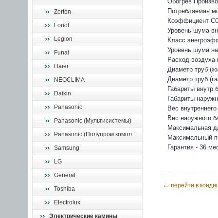
Обогрев Произво
Потребляемая м
Zerten
Коэффициент СО
Loriot
Уровень шума вн
Legion
Класс энегроэфф
Уровень шума на
Funai
Расход воздуха 
Haier
Диаметр труб (жи
Диаметр труб (газ
NEOCLIMA
Габариты внутр.
Daikin
Габариты наружн
Panasonic
Вес внутреннего
Вес наружного б
Panasonic (Мультисистемы)
Максимальная д
Panasonic (Полупром.комплекты)
Максимальный пе
Гарантия - 36 ме
Samsung
LG
General
←
перейти в кондиц
Toshiba
Electrolux
Электрические камины