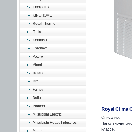
Energolux
KINGHOME
Royal Thermo
Tesla
Kentatsu
Thermex
Vetero
Viomi
Roland
Rix
Fujitsu
Ballu
Pioneer
Royal Clima 
Mitsubishi Electric
Описание:
Mitsubishi Heavy Industries
Напольно-потоло
классе.
Midea