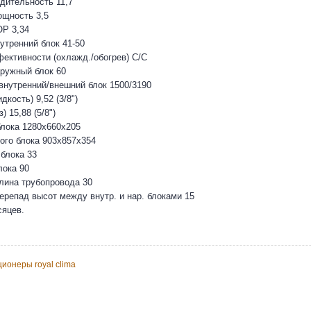
дительность 11,7
ощность 3,5
Р 3,34
утренний блок 41-50
ективности (охлажд./обогрев) С/С
ружный блок 60
внутренний/внешний блок 1500/3190
дкость) 9,52 (3/8")
) 15,88 (5/8")
блока 1280x660x205
ого блока 903x857x354
 блока 33
лока 90
лина трубопровода 30
репад высот между внутр. и нар. блоками 15
сяцев.
ионеры royal clima