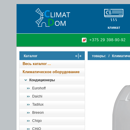
климат
кондиционеры
+375 29 398-90-92
очистители и у
осушители воз
Каталог
товары:
/
Климатич
инфракрасные 
Весь каталог
Климатическое оборудование
Кондиционеры
Eurohoff
Daichi
Tadilux
Breeon
Chigo
CHiQ