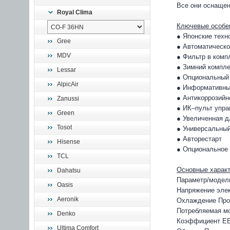
Все они оснащен
Royal Clima
Ключевые особе
● Японские техн
Gree
● Автоматическо
MDV
● Фильтр в комп
● Зимний компле
Lessar
● Опциональный 
AlpicAir
● Информативны
● Антикоррозийн
Zanussi
● ИК–пульт упра
Green
● Увеличенная д
Tosot
● Универсальный
● Авторестарт
Hisense
● Опциональное 
TCL
Основные характ
Dahatsu
Параметр/модел
Oasis
Напряжение элек
Aeronik
Охлаждение Про
Потребляемая м
Denko
Коэффициент EE
Ultima Comfort