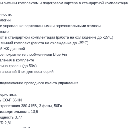
ы зимним комплектом и подогревом картера в стандартной комплектации
нности:
ологии
е управление вертикальными и горизонтальными жалюзи
лекте
кт в стандартной комплектации (работа на охлаждение до -15°С)
зимний комплект (работа на охлаждение до -35°С)
й ЖК-дисплей
ое покрытие теплообменников Blue Fin
вления в комплекте
лина трассы (до 50м)
 внешний блок для всех серий
подключение проводного пульта управления
еристики:
ь CO-F 36HN
тропитания 380-415В, 3 фазы, 50Гц
изводительность 10,6
ощность 3,77
R 2,81