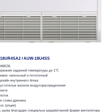
-18UR4SA2 / AUW-18U4SS
нности:
ержания заданной температуры до 1°С
новки: напольный и потолочный
изайн внутреннего блока
пустотелые жалюзи воздухораспределения
лекте
поток
я слива дренажа
ос (опция)
ь шума благодаря специально разработанной форме вентилятора