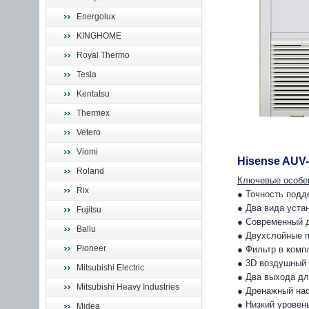
Energolux
KINGHOME
Royal Thermo
Tesla
Kentatsu
Thermex
Vetero
Viomi
Hisense AUV
Roland
Ключевые особе
Rix
● Точность подд
● Два вида уста
Fujitsu
● Современный д
Ballu
● Двухслойные 
Pioneer
● Фильтр в комп
● 3D воздушный 
Mitsubishi Electric
● Два выхода дл
Mitsubishi Heavy Industries
● Дренажный нас
● Низкий уровен
Midea