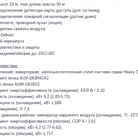
ысот 15 м, max длина трассы 50 м
одключения детектора карты доступа (для гостиниц)
одключения пожарной сигнализации (датчик дыма)
плекте, проводной пульт (опция)
ритока свежего воздуха
Defrost
й перезапуск
иагностики и защиты
аждение/обогрев до -15С/-10С
еристики:
енная, инверторная, напольно-потолочная сплит-система серии Heavy D
него блока AUV-18UR4SA2
о блока AUW-18U4SS
иент энергоэффективности (охлаждение), EER B / 3,10
ть (охлаждение), кВт 5,2 (1,83-5,73)
щность (охлаждение), кВт 1,680
аждение), А 7,4
 диапазон рабочих температур наружного воздуха (охлаждение), °С -15°
иент энергоэффективности (обогрев), COP A / 3,61
ть (обогрев), кВт 6,2 (1,77-6,62)
щность (обогрев), кВт 1,717