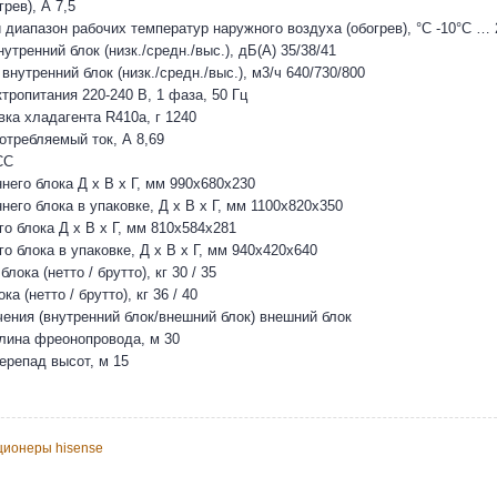
грев), А 7,5
 диапазон рабочих температур наружного воздуха (обогрев), °С -10°C … 
утренний блок (низк./средн./выс.), дБ(А) 35/38/41
внутренний блок (низк./средн./выс.), м3/ч 640/730/800
тропитания 220-240 В, 1 фаза, 50 Гц
вка хладагента R410a, г 1240
требляемый ток, А 8,69
CC
него блока Д х В х Г, мм 990x680x230
его блока в упаковке, Д х В х Г, мм 1100x820x350
о блока Д х В х Г, мм 810x584x281
 блока в упаковке, Д х В х Г, мм 940x420x640
лока (нетто / брутто), кг 30 / 35
а (нетто / брутто), кг 36 / 40
ения (внутренний блок/внешний блок) внешний блок
лина фреонопровода, м 30
репад высот, м 15
ционеры hisense