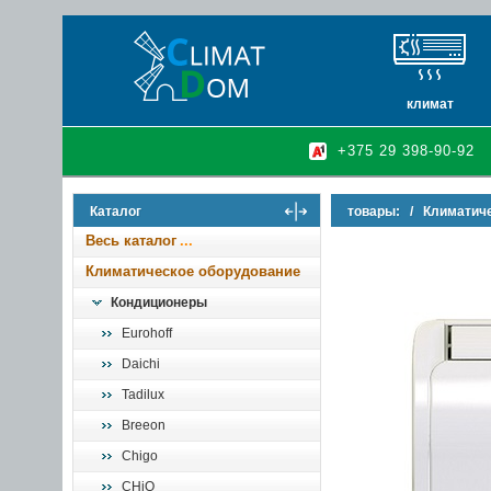
климат
кондиционеры
+375 29 398-90-92
очистители и у
осушители воз
Каталог
товары:
/
Климатич
инфракрасные 
Весь каталог
Климатическое оборудование
Кондиционеры
Eurohoff
Daichi
Tadilux
Breeon
Chigo
CHiQ