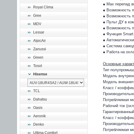
● Max перепад в
Royal Clima
● Возможность п
Gree
● Возможность п
● Пульт ДУ в ком
MDV
● Возможность п
Lessar
● Функция Smart 
● Автоматически
AlpicAir
● Система самод
Zanussi
● Работа на охл
Green
Основные характ
Tosot
Тип полупромышл
Hisense
Модель внутрен
Модель внешнег
Класс / коэффиц
TCL
Производительнос
Dahatsu
Потребляемая мо
Рабочий ток (охл
Oasis
Гарантированный
Aeronik
Класс / коэффиц
Производительнос
Denko
Потребляемая мо
Ultima Comfort