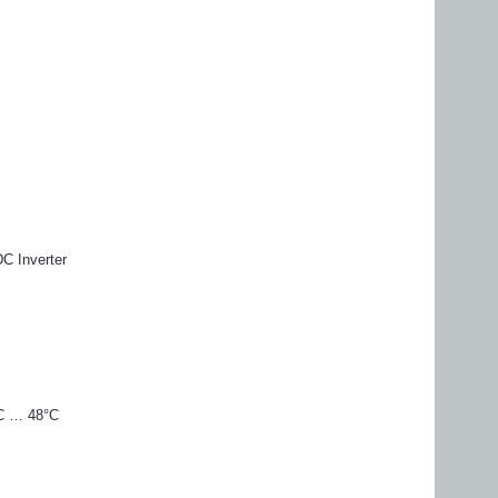
C Inverter
C … 48°C