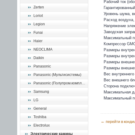
Рабочий ток (обо
Zerten
Гарантированный
Уровень шума, вн
Loriot
Расход воздуха, 
Legion
Напряжение элек
Заводская запра
Funai
Максимальный по
Haier
Компрессор GM
NEOCLIMA
Размеры внутрен
Размеры внутренн
Daikin
Размеры внешнег
Panasonic
Размеры внешнего
Вес внутреннего б
Panasonic (Мультисистемы)
Вес внешнего блок
Panasonic (Полупром.комплекты)
Сторона подключ
Samsung
Максимальная д
Максимальный пе
LG
General
Toshiba
←
перейти в конди
Electrolux
Электрические камины