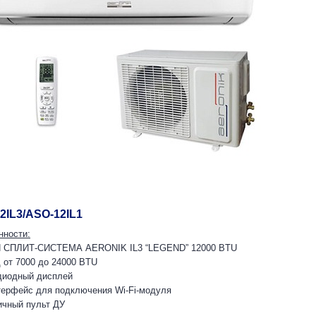
12IL3/ASO-12IL1
нности:
 CПЛИТ-СИСТЕМА AERONIK IL3 “LEGEND” 12000 BTU
 от 7000 до 24000 BTU
диодный дисплей
терфейс для подключения Wi-Fi-модуля
ичный пульт ДУ