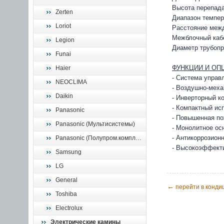
Высота перепада
Zerten
Диапазон темпер
Loriot
Расстояние межд
Межблочный кабе
Legion
Диаметр трубопро
Funai
ФУНКЦИИ И ОПЦ
Haier
- Система управл
NEOCLIMA
- Воздушно-меха
Daikin
- Инверторный к
- Компактный ис
Panasonic
- Повышенная по
Panasonic (Мультисистемы)
- Монолитное ос
- Антикоррозион
Panasonic (Полупром.комплекты)
- Высокоэффекти
Samsung
LG
General
←
перейти в конди
Toshiba
Electrolux
Электрические камины