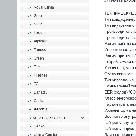
- Матовая алюми
Royal Clima
ТЕХНИЧЕСКИЕ 
Gree
Тип кондиционер
MDV
Тип внутреннего
Производительно
Lessar
Производительно
AlpicAir
Режим работы ко
Инверторное упр
Zanussi
Режим приточной
Green
Потребляемая мо
Tosot
Уровень шума вну
Обслуживаемая 
Hisense
Тип управления: 
TCL
Номинальный ток 
EER (холод) /COP
Dahatsu
Класс энергоэфф
Oasis
Параметры элект
Aeronik
Уровень шума на
Вес нетто внутр./
Габариты внутр.
Denko
Габариты наруж.
Длина фреоновой
Ultima Comfort