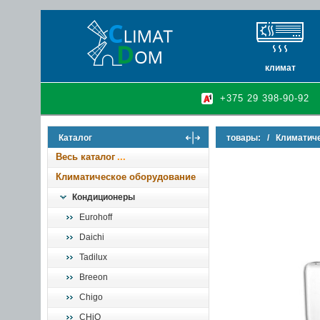
климат
кондиционеры
+375 29 398-90-92
очистители и у
осушители воз
Каталог
товары:
/
Климатич
инфракрасные 
Весь каталог
Климатическое оборудование
Кондиционеры
Eurohoff
Daichi
Tadilux
Breeon
Chigo
CHiQ