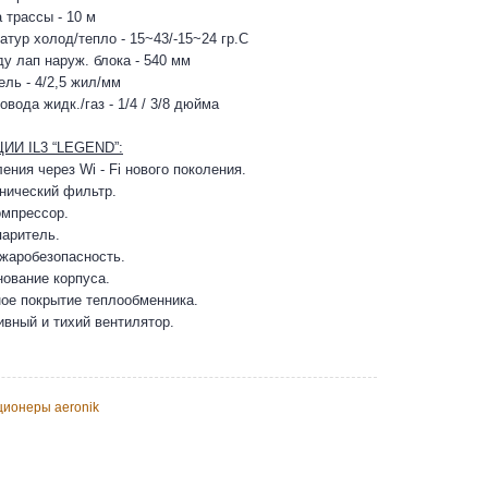
 трассы - 10 м
атур холод/тепло - 15~43/-15~24 гр.С
у лап наруж. блока - 540 мм
ль - 4/2,5 жил/мм
вода жидк./газ - 1/4 / 3/8 дюйма
ИИ IL3 “LEGEND”:
ения через Wi - Fi нового поколения.
нический фильтр.
омпрессор.
паритель.
жаробезопасность.
нование корпуса.
ное покрытие теплообменника.
вный и тихий вентилятор.
ционеры aeronik