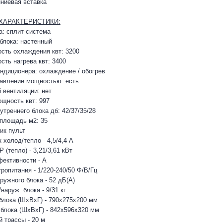
ниевая вставка
ХАРАКТЕРИСТИКИ:
а: сплит-система
 блока: настенный
сть охлаждения квт: 3200
сть нагрева квт: 3400
ндиционера: охлаждение / обогрев
авление мощностью: есть
 вентиляции: нет
щность квт: 997
треннего блока дб: 42/37/35/28
площадь м2: 35
ик пульт
холод/тепло - 4,5/4,4 А
 (тепло) - 3,21/3,61 кВт
ективности - А
ропитания - 1/220-240/50 Ф/В/Гц
ружного блока - 52 дБ(А)
наруж. блока - 9/31 кг
 блока (ШхВхГ) - 790х275х200 мм
 блока (ШхВхГ) - 842х596х320 мм
 трассы - 20 м