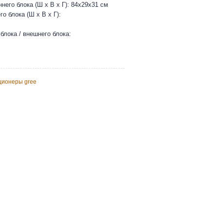
него блока (Ш х В х Г): 84х29х31 см
о блока (Ш х В х Г):
блока / внешнего блока:
ционеры gree