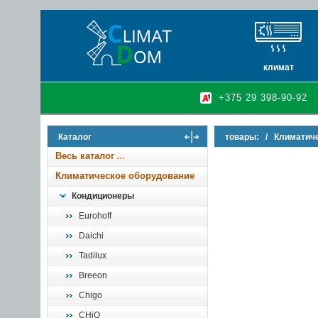
климат
кондиционеры
+375 29 398-90-92
очистители и у
осушители воз
Каталог
товары:
/
Климатич
инфракрасные 
Весь каталог
Климатическое оборудование
Кондиционеры
Eurohoff
Daichi
Tadilux
Breeon
Chigo
CHiQ