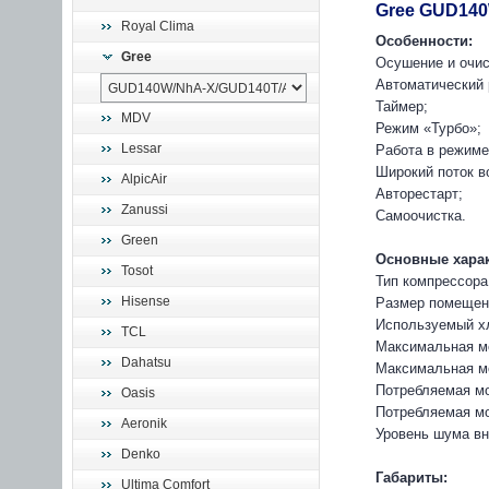
Gree GUD140
Royal Clima
Особенности:
Gree
Осушение и очис
Автоматический 
Таймер;
MDV
Режим «Турбо»;
Lessar
Работа в режиме
Широкий поток в
AlpicAir
Авторестарт;
Zanussi
Самоочистка.
Green
Основные хара
Tosot
Тип компрессора
Hisense
Размер помещени
Используемый хл
TCL
Максимальная мо
Dahatsu
Максимальная мо
Потребляемая мо
Oasis
Потребляемая мо
Aeronik
Уровень шума вн
Denko
Габариты:
Ultima Comfort