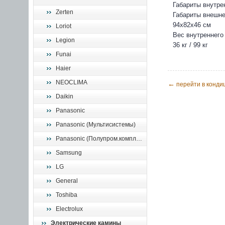
Габариты внутрен
Zerten
Габариты внешнег
94х82х46 см
Loriot
Вес внутреннего 
Legion
36 кг / 99 кг
Funai
Haier
NEOCLIMA
←
перейти в конди
Daikin
Panasonic
Panasonic (Мультисистемы)
Panasonic (Полупром.комплекты)
Samsung
LG
General
Toshiba
Electrolux
Электрические камины