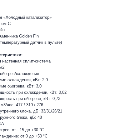
lter «Холодный катализатор»
ном С
айн
бменника Golden Fin
(температурный датчик в пульте)
теристики:
я настенная сплит-система
 м2
 обогрев/охлаждение
ме охлаждения, кВт: 2,9
ме обогрева, кВт: 3,0
щность при охлаждении, кВт: 0,82
щность при обогреве, кВт: 0,73
м3/час: 417 / 319 / 276
треннего блока, дБ: 33/31/26/21
ружного блока, дБ: 48
0А
грев: от - 15 до +30 °C
лаждение: от 0 до +50 °C