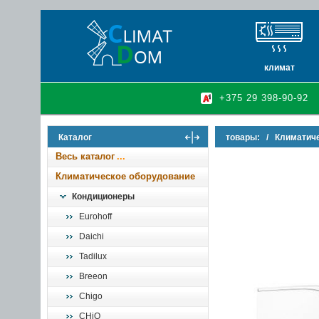
климат
кондиционеры
+375 29 398-90-92
очистители и у
осушители воз
Каталог
товары:
/
Климатич
инфракрасные 
Весь каталог
Климатическое оборудование
Кондиционеры
Eurohoff
Daichi
Tadilux
Breeon
Chigo
CHiQ