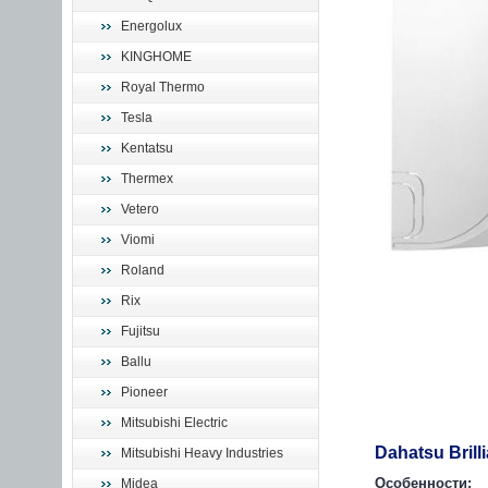
Energolux
KINGHOME
Royal Thermo
Tesla
Kentatsu
Thermex
Vetero
Viomi
Roland
Rix
Fujitsu
Ballu
Pioneer
Mitsubishi Electric
Dahatsu Brill
Mitsubishi Heavy Industries
Особенности:
Midea