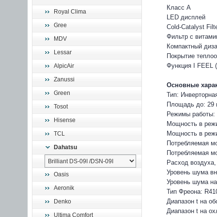
Класс А
Royal Clima
LED дисплей
Gree
Cold-Catalyst Fi
Фильтр с витами
MDV
Компактный диз
Lessar
Покрытие теплоо
Функция I FEEL 
AlpicAir
Zanussi
Основные харак
Green
Тип: Инверторна
Площадь до: 29
Tosot
Режимы работы:
Hisense
Мощность в режи
Мощность в режи
TCL
Потребляемая мо
Dahatsu
Потребляемая мо
Расход воздуха, 
Уровень шума вну
Oasis
Уровень шума на
Aeronik
Тип Фреона: R41
Диапазон t на обо
Denko
Диапазон t на ох
Ultima Comfort