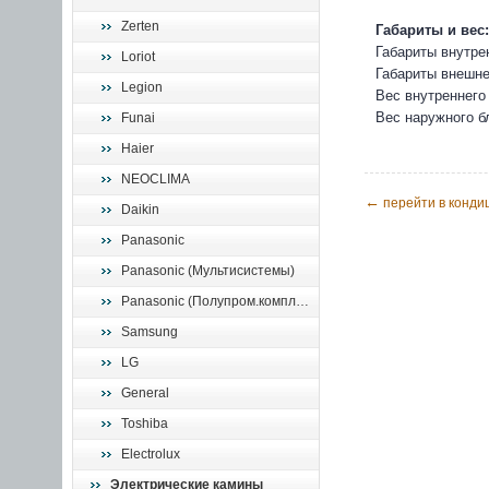
Zerten
Габариты и вес:
Габариты внутре
Loriot
Габариты внешне
Legion
Вес внутреннего 
Вес наружного бл
Funai
Haier
NEOCLIMA
←
перейти в конди
Daikin
Panasonic
Panasonic (Мультисистемы)
Panasonic (Полупром.комплекты)
Samsung
LG
General
Toshiba
Electrolux
Электрические камины