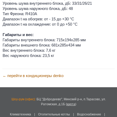
Уровень шума внутреннего блока, дБ: 33/31/26/21
Уровень шума наружного блока, дБ: 48
Тип Фреона: R410А
Диапазон t на обогрев: от - 15 до +30 °C
Диапазон t на охлаждение: от 0 до +50 °C
Габариты и вес:
Габариты внутреннего блока: 715x194x285 мм
Габариты внешнего блока: 681x285x434 мм
Вес внутреннего блока: 7,6 кг
Вес наружного блока: 23,5 кг
перейти в кондиционеры denko
←
Шоу-рум (офис):
БЦ "Добродеево",
Минский р-н, п.Тарасово, ул.
Ратомская, д.1Б
(
карта
)
Климатехника
|
Отопительные котлы
|
Водоснабжение
|