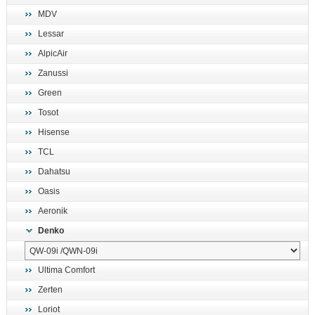
MDV
Lessar
AlpicAir
Zanussi
Green
Tosot
Hisense
TCL
Dahatsu
Oasis
Aeronik
Denko
Ultima Comfort
Zerten
Loriot