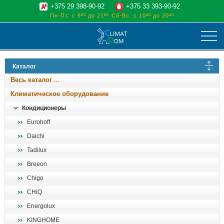
+375 29 398-90-92
+375 33 393-90-92
Пн-Пт: с 9ºº до 21ºº
Сб-Вс: с 10ºº до 20ºº
климат
Каталог
отопительные котлы
Весь каталог
водоснабжение
Климатическое оборудование
дом, сад, стройка
Кондиционеры
Eurohoff
о нас
Daichi
поиск
Tadilux
Breeon
Chigo
CHiQ
Energolux
KINGHOME