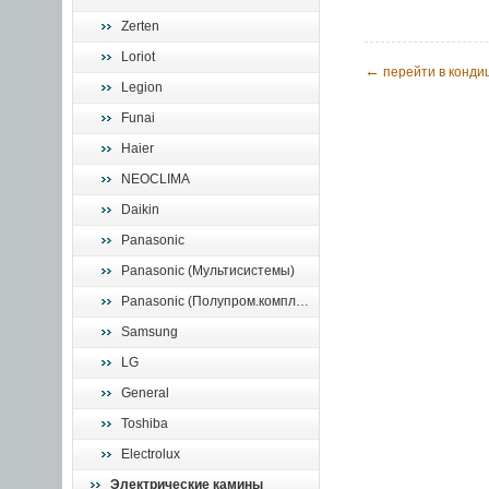
Zerten
Loriot
←
перейти в конд
Legion
Funai
Haier
NEOCLIMA
Daikin
Panasonic
Panasonic (Мультисистемы)
Panasonic (Полупром.комплекты)
Samsung
LG
General
Toshiba
Electrolux
Электрические камины