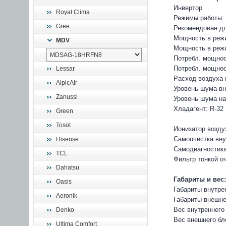
Инвертор
Royal Clima
Режимы работы:
Gree
Рекомендован дл
Мощность в режи
MDV
Мощность в режи
Потребл. мощнос
Потребл. мощност
Lessar
Расход воздуха в
AlpicAir
Уровень шума вн
Zanussi
Уровень шума на
Хладагент: R-32
Green
Tosot
Ионизатор возду
Самоочистка вну
Hisense
Самодиагностик
TCL
Фильтр тонкой о
Dahatsu
Габариты и вес:
Oasis
Габариты внутре
Aeronik
Габариты внешне
Вес внутреннего 
Denko
Вес внешнего бло
Ultima Comfort