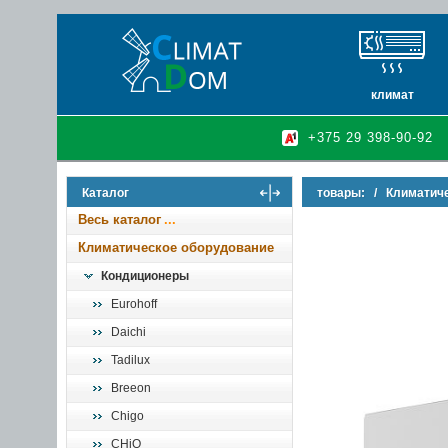
климат
кондиционеры
+375 29 398-90-92
очистители и у
осушители воз
Каталог
товары:
/
Климатич
инфракрасные 
Весь каталог
Климатическое оборудование
Кондиционеры
Eurohoff
Daichi
Tadilux
Breeon
Chigo
CHiQ