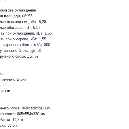
 обогрев/охлаждение
я площади, м²: 53
ме охлаждения, кВт: 5,28
ме обогрева, кВт: 5,57
ть при охлаждении, кВт: 1,55
ь при обогреве, кВт: 1,55
нутреннего блока, м3/ч: 800
утреннего блока, дБ: 31
ружного блока, дБ: 57
ха
треннего блока
а
чистки
ннего блока: 969х320х241 мм
го блока: 805х554х330 мм
блока: 11,2 кг
ка: 33,5 кг