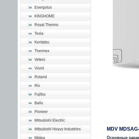
Energolux
KINGHOME
Royal Thermo
Tesla
Kentatsu
Thermex
Vetero
Viomi
Roland
Rix
Fujitsu
Ballu
Pioneer
Mitsubishi Electric
MDV MDSAG
Mitsubishi Heavy Industries
Основные харак
Midea