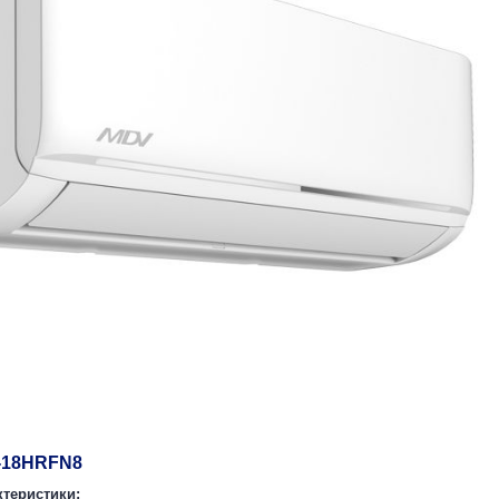
-18HRFN8
теристики: