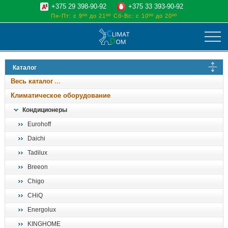
+375 29 398-90-92
+375 33 393-90-92
Пн-Пт: с 9ºº до 21ºº
Сб-Вс: с 10ºº до 20ºº
климат
Каталог
отопительные котлы
Весь каталог
водоснабжение
Климатическое оборудование
дом, сад, стройка
Кондиционеры
Eurohoff
о нас
Daichi
поиск
Tadilux
Breeon
Chigo
CHiQ
Energolux
KINGHOME