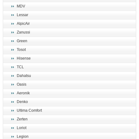
MDV
Lessar
AlpicAir
Zanussi
Green
Tosot
Hisense
TCL
Dahatsu
Oasis
Aeronik
Denko
Ultima Comfort
Zerten
Loriot
Legion