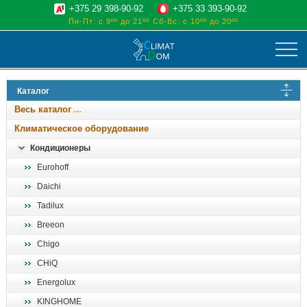
+375 29 398-90-92
+375 33 393-90-92
Пн-Пт: с 9ºº до 21ºº
Сб-Вс: с 10ºº до 20ºº
климат
Каталог
отопительные котлы
Весь каталог
водоснабжение
Климатическое оборудование
дом, сад, стройка
Кондиционеры
Eurohoff
о нас
Daichi
поиск
Tadilux
Breeon
Chigo
CHiQ
Energolux
KINGHOME