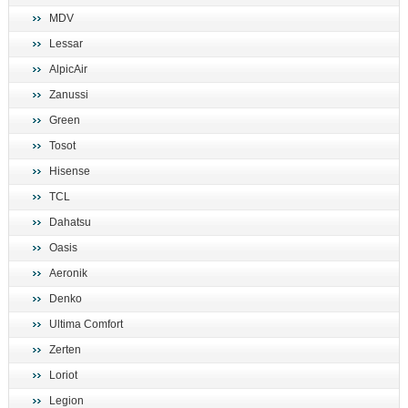
MDV
Lessar
AlpicAir
Zanussi
Green
Tosot
Hisense
TCL
Dahatsu
Oasis
Aeronik
Denko
Ultima Comfort
Zerten
Loriot
Legion