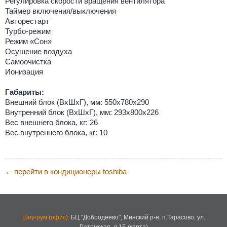
Регулировка скорости вращения вентилятора
Таймер включения/выключения
Авторестарт
Турбо-режим
Режим «Сон»
Осушение воздуха
Самоочистка
Ионизация
Габариты:
Внешний блок (ВхШхГ), мм: 550х780х290
Внутренний блок (ВхШхГ), мм: 293х800х226
Вес внешнего блока, кг: 26
Вес внутреннего блока, кг: 10
перейти в кондиционеры toshiba
←
Шоу-рум (офис):
БЦ "Добродеево",
Минский р-н, п.Тарасово, ул.