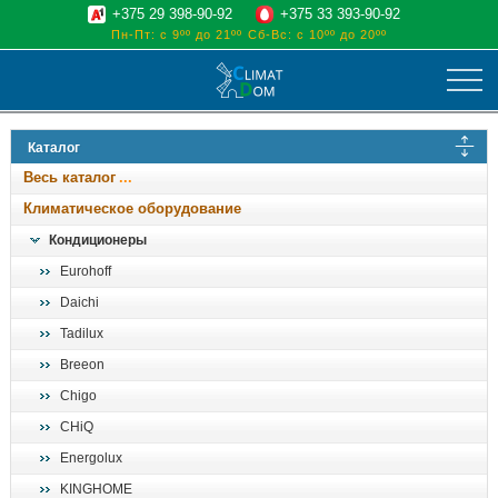
+375 29 398-90-92
+375 33 393-90-92
Пн-Пт: с 9ºº до 21ºº
Сб-Вс: с 10ºº до 20ºº
климат
Каталог
отопительные котлы
Весь каталог
водоснабжение
Климатическое оборудование
дом, сад, стройка
Кондиционеры
Eurohoff
о нас
Daichi
поиск
Tadilux
Breeon
Chigo
CHiQ
Energolux
KINGHOME