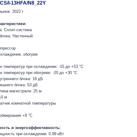
ACS/I-13HFA/N8_22Y
ынок: 2022 г
рактеристики:
а: Сплит-система
 блока: Настенный
мпрессор
хлаждение, обогрев
н температур при охлаждении: -15 до +53 °C
 температур при обогреве: -20 до +30 °C
утреннего блока: 18 дБ
ешнего блока: 53 дБ
ина магистрали: 25 м
10 м
 датчик комнатной температуры
обмерзания +8 °C
ость и энергоэффективность:
щность при охлаждении: 0.99 кВт