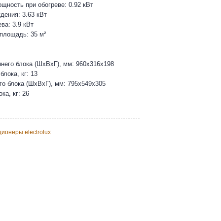
щность при обогреве: 0.92 кВт
ения: 3.63 кВт
ва: 3.9 кВт
площадь: 35 м²
него блока (ШхВхГ), мм: 960x316x198
блока, кг: 13
о блока (ШхВхГ), мм: 795x549x305
ка, кг: 26
ионеры electrolux