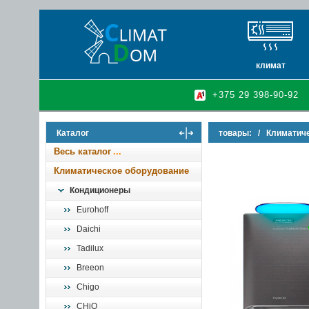
климат
кондиционеры
+375 29 398-90-92
очистители и у
осушители воз
Каталог
товары:
/
Климатич
инфракрасные 
Весь каталог
Климатическое оборудование
Кондиционеры
Eurohoff
Daichi
Tadilux
Breeon
Chigo
CHiQ