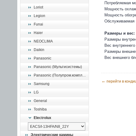
Потребляемая мо
Loriot
Мощность охлажд
Мощность обогре
Legion
Обслуживаемая 
Funai
Haier
Размеры и вес:
Размеры внутрен
NEOCLIMA
Вес внутреннего 
Daikin
Размеры внешнег
Вес внешнего бло
Panasonic
Panasonic (Мультисистемы)
Panasonic (Полупром.комплекты)
←
перейти в кондиц
Samsung
LG
General
Toshiba
Electrolux
Электрические камины