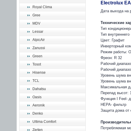
Electrolux E
Royal Clima
Дата выхода на р
Gree
Технические ха
MDV
Тип кондиционер
Lessar
Тип внутреннего
AlpicAir
Цвет: Графит
Инверторный ко
Zanussi
Режим работы: О
Green
Фреон: R 32
Рабочий диапазо
Tosot
Рабочий диапазон
Hisense
Уровень шума вн
TCL
Уровень шума вн
Максимальная дл
Dahatsu
Перепад высот: 
Oasis
Функция I Feel-
HEPA- фильтр
Aeronik
Защита дома от 
Denko
Ultima Comfort
Производительн
Потребляемая мо
Zerten