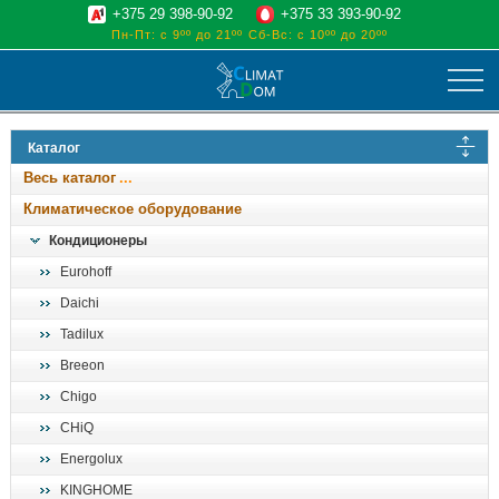
+375 29 398-90-92
+375 33 393-90-92
Пн-Пт: с 9ºº до 21ºº
Сб-Вс: с 10ºº до 20ºº
климат
Каталог
отопительные котлы
Весь каталог
водоснабжение
Климатическое оборудование
дом, сад, стройка
Кондиционеры
Eurohoff
о нас
Daichi
поиск
Tadilux
Breeon
Chigo
CHiQ
Energolux
KINGHOME