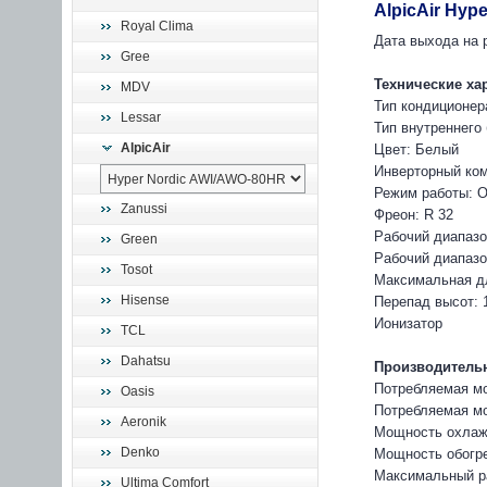
AlpicAir Hy
Royal Clima
Дата выхода на р
Gree
Технические ха
MDV
Тип кондиционер
Lessar
Тип внутреннего
AlpicAir
Цвет: Белый
Инверторный ко
Режим работы: О
Zanussi
Фреон: R 32
Рабочий диапазо
Green
Рабочий диапазон
Tosot
Максимальная дл
Hisense
Перепад высот: 
Ионизатор
TCL
Dahatsu
Производительн
Потребляемая мо
Oasis
Потребляемая мо
Aeronik
Мощность охлажд
Denko
Мощность обогре
Максимальный ра
Ultima Comfort