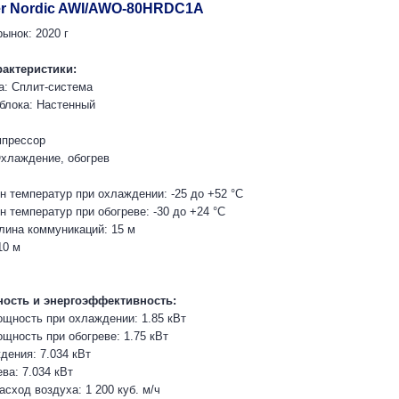
per Nordic AWI/AWO-80HRDC1A
ынок: 2020 г
рактеристики:
а: Сплит-система
 блока: Настенный
мпрессор
хлаждение, обогрев
н температур при охлаждении: -25 до +52 °C
 температур при обогреве: -30 до +24 °C
ина коммуникаций: 15 м
10 м
ость и энергоэффективность:
щность при охлаждении: 1.85 кВт
щность при обогреве: 1.75 кВт
ения: 7.034 кВт
ва: 7.034 кВт
сход воздуха: 1 200 куб. м/ч