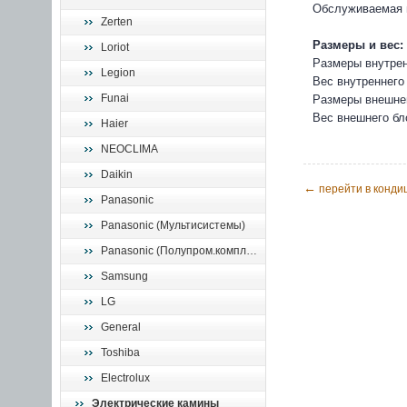
Обслуживаемая 
Zerten
Размеры и вес:
Loriot
Размеры внутрен
Legion
Вес внутреннего 
Funai
Размеры внешнег
Вес внешнего бло
Haier
NEOCLIMA
Daikin
←
перейти в кондиц
Panasonic
Panasonic (Мультисистемы)
Panasonic (Полупром.комплекты)
Samsung
LG
General
Toshiba
Electrolux
Электрические камины