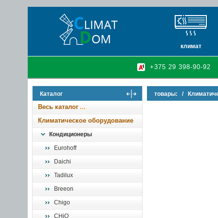
климат
кондиционеры
+375 29 398-90-92
очистители и у
осушители воз
Каталог
товары:
/
Климатич
инфракрасные 
Весь каталог
Климатическое оборудование
Кондиционеры
Eurohoff
Daichi
Tadilux
Breeon
Chigo
CHiQ