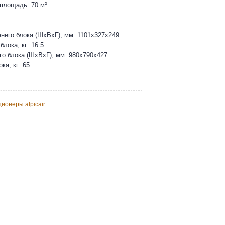
площадь: 70 м²
него блока (ШхВхГ), мм: 1101x327x249
блока, кг: 16.5
о блока (ШхВхГ), мм: 980x790x427
ка, кг: 65
ионеры alpicair