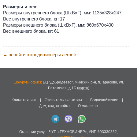
Размеры и вес:
Размеры внутреннего блока (ШхВхГ), мм: 1135х328х247
Вес внутреннего блока, кг: 17
Размеры внешнего блока (ШхВхГ), мм: 960х670х400
Вес внешнего блока, кг: 61
перейти в кондиционеры aeronik
←
Шоу-рум (офис):
БЦ "Добродеево",
Минский р-н, п.Тарасово, ул.
Ратомская, д.1Б
(
карта
)
Климатехника
|
Отопительные котлы
|
Водоснабжение
|
Дом, сад, стройка
|
О магазине
Оказание услуг -
ЧУП «ТЕХНОВИНЕР»
,
УНП 693330332
,