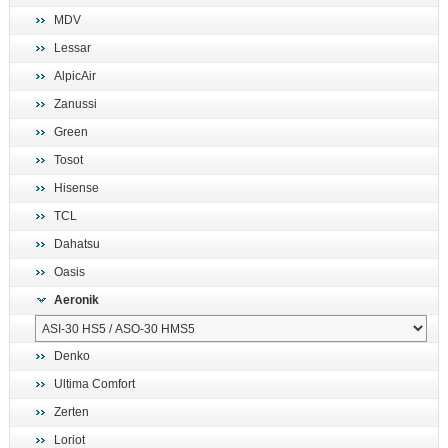
MDV
Lessar
AlpicAir
Zanussi
Green
Tosot
Hisense
TCL
Dahatsu
Oasis
Aeronik
Denko
Ultima Comfort
Zerten
Loriot