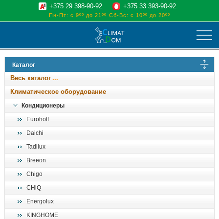
+375 29 398-90-92
+375 33 393-90-92
Пн-Пт: с 9ºº до 21ºº
Сб-Вс: с 10ºº до 20ºº
климат
Каталог
отопительные котлы
Весь каталог
водоснабжение
Климатическое оборудование
дом, сад, стройка
Кондиционеры
Eurohoff
о нас
Daichi
поиск
Tadilux
Breeon
Chigo
CHiQ
Energolux
KINGHOME