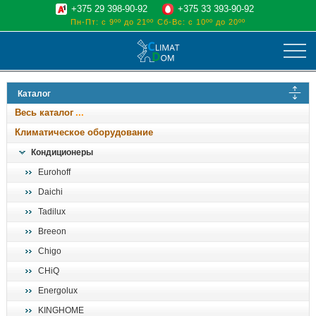
+375 29 398-90-92
+375 33 393-90-92
Пн-Пт: с 9ºº до 21ºº
Сб-Вс: с 10ºº до 20ºº
климат
Каталог
отопительные котлы
Весь каталог
водоснабжение
Климатическое оборудование
дом, сад, стройка
Кондиционеры
Eurohoff
о нас
Daichi
поиск
Tadilux
Breeon
Chigo
CHiQ
Energolux
KINGHOME