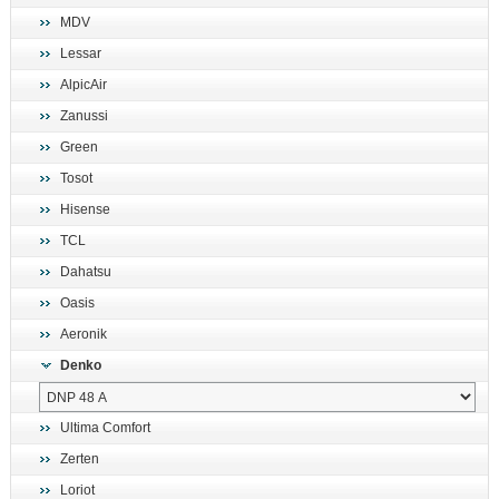
MDV
Lessar
AlpicAir
Zanussi
Green
Tosot
Hisense
TCL
Dahatsu
Oasis
Aeronik
Denko
Ultima Comfort
Zerten
Loriot