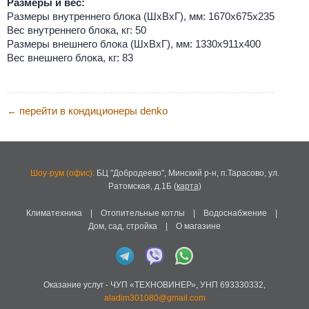
Размеры и вес:
Размеры внутреннего блока (ШхВхГ), мм: 1670x675x235
Вес внутреннего блока, кг: 50
Размеры внешнего блока (ШхВхГ), мм: 1330x911x400
Вес внешнего блока, кг: 83
перейти в кондиционеры denko
←
Шоу-рум (офис):
БЦ "Добродеево",
Минский р-н, п.Тарасово, ул.
Ратомская, д.1Б
(
карта
)
Климатехника
|
Отопительные котлы
|
Водоснабжение
|
Дом, сад, стройка
|
О магазине
Оказание услуг -
ЧУП «ТЕХНОВИНЕР»
,
УНП 693330332
,
aladim301080@gmail.com