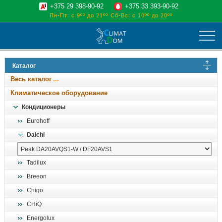
+375 29 398-90-92
+375 33 393-90-92
Пн-Пт: с 9ºº до 21ºº
Сб-Вс: с 10ºº до 20ºº
климат
Каталог
отопительные котлы
Весь каталог
водоснабжение
Климатическое оборудование
дом, сад, стройка
Кондиционеры
Eurohoff
о нас
Daichi
поиск
Tadilux
Breeon
Chigo
CHiQ
Energolux