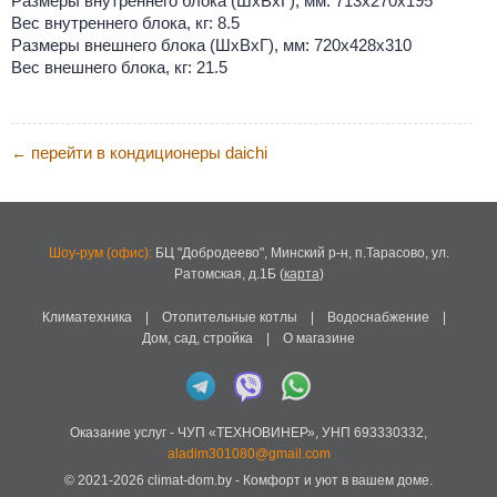
Размеры внутреннего блока (ШхВхГ), мм: 713х270х195
Вес внутреннего блока, кг: 8.5
Размеры внешнего блока (ШхВхГ), мм: 720х428х310
Вес внешнего блока, кг: 21.5
перейти в кондиционеры daichi
←
Шоу-рум (офис):
БЦ "Добродеево",
Минский р-н, п.Тарасово, ул.
Ратомская, д.1Б
(
карта
)
Климатехника
|
Отопительные котлы
|
Водоснабжение
|
Дом, сад, стройка
|
О магазине
Оказание услуг -
ЧУП «ТЕХНОВИНЕР»
,
УНП 693330332
,
aladim301080@gmail.com
© 2021-2026
climat-dom.by
- Комфорт и уют в вашем доме.