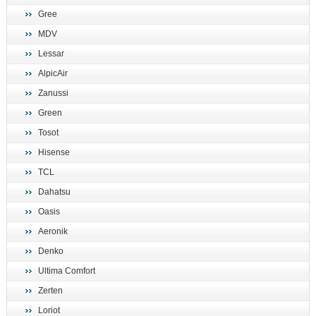
Gree
MDV
Lessar
AlpicAir
Zanussi
Green
Tosot
Hisense
TCL
Dahatsu
Oasis
Aeronik
Denko
Ultima Comfort
Zerten
Loriot