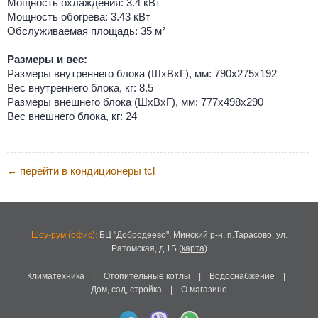
Мощность охлаждения: 3.4 кВт
Мощность обогрева: 3.43 кВт
Обслуживаемая площадь: 35 м²
Размеры и вес:
Размеры внутреннего блока (ШхВхГ), мм: 790х275х192
Вес внутреннего блока, кг: 8.5
Размеры внешнего блока (ШхВхГ), мм: 777х498х290
Вес внешнего блока, кг: 24
перейти в кондиционеры tcl
←
Шоу-рум (офис):
БЦ "Добродеево",
Минский р-н, п.Тарасово, ул.
Ратомская, д.1Б
(
карта
)
Климатехника
|
Отопительные котлы
|
Водоснабжение
|
Дом, сад, стройка
|
О магазине