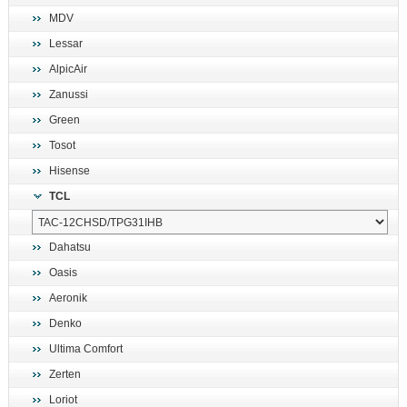
MDV
Lessar
AlpicAir
Zanussi
Green
Tosot
Hisense
TCL
Dahatsu
Oasis
Aeronik
Denko
Ultima Comfort
Zerten
Loriot