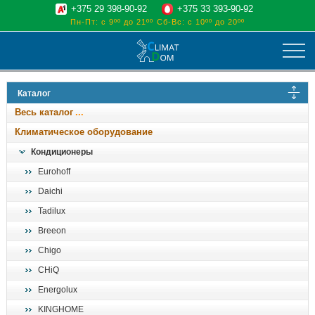
+375 29 398-90-92
+375 33 393-90-92
Пн-Пт: с 9ºº до 21ºº
Сб-Вс: с 10ºº до 20ºº
климат
Каталог
отопительные котлы
Весь каталог
водоснабжение
Климатическое оборудование
дом, сад, стройка
Кондиционеры
Eurohoff
о нас
Daichi
поиск
Tadilux
Breeon
Chigo
CHiQ
Energolux
KINGHOME