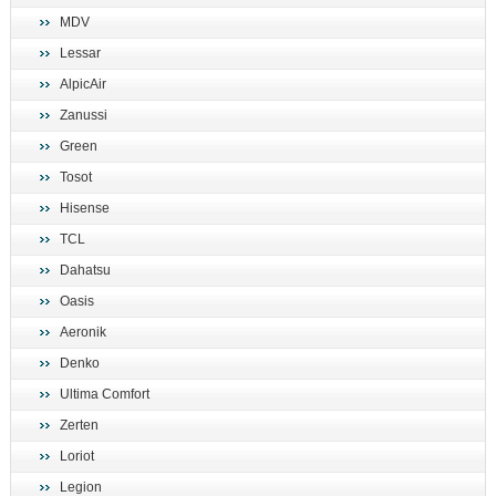
MDV
Lessar
AlpicAir
Zanussi
Green
Tosot
Hisense
TCL
Dahatsu
Oasis
Aeronik
Denko
Ultima Comfort
Zerten
Loriot
Legion