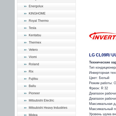
Energolux
KINGHOME
Royal Thermo
Tesla
Kentatsu
Thermex
Vetero
LG CL09R/ 
Viomi
Технические ха
Roland
Тип кондиционер
Rix
Инверторная тех
Цвет: Белый
Fujitsu
Режим работы: О
Ballu
Фреон: R 32
Диапазон рабочи
Pioneer
Диапазон рабочих
Mitsubishi Electric
Максимальная дл
Mitsubishi Heavy Industries
Максимальный пе
Уровень шума вн
Midea