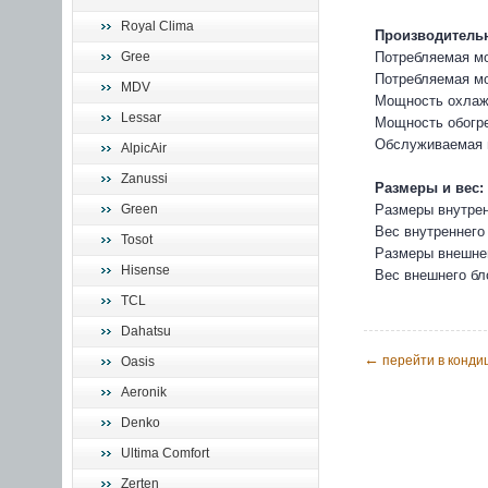
Royal Clima
Производительн
Потребляемая мо
Gree
Потребляемая мо
MDV
Мощность охлажд
Lessar
Мощность обогре
Обслуживаемая 
AlpicAir
Zanussi
Размеры и вес:
Размеры внутрен
Green
Вес внутреннего 
Tosot
Размеры внешнег
Hisense
Вес внешнего бло
TCL
Dahatsu
←
перейти в конди
Oasis
Aeronik
Denko
Ultima Comfort
Zerten