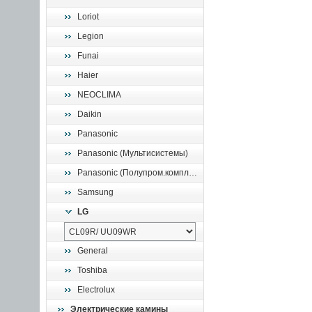
Loriot
Legion
Funai
Haier
NEOCLIMA
Daikin
Panasonic
Panasonic (Мультисистемы)
Panasonic (Полупром.комплекты)
Samsung
LG
General
Toshiba
Electrolux
Электрические камины