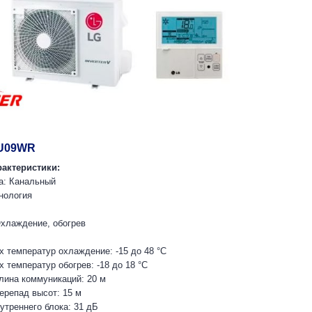
UU09WR
рактеристики:
а: Канальный
нология
хлаждение, обогрев
х температур охлаждение: -15 до 48 °С
 температур обогрев: -18 до 18 °С
ина коммуникаций: 20 м
репад высот: 15 м
утреннего блока: 31 дБ