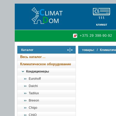
климат
кондиционеры
+375 29 398-90-92
очистители и у
осушители воз
Каталог
товары:
/
Климатич
инфракрасные 
Весь каталог
Климатическое оборудование
Кондиционеры
Eurohoff
Daichi
Tadilux
Breeon
Chigo
CHiQ