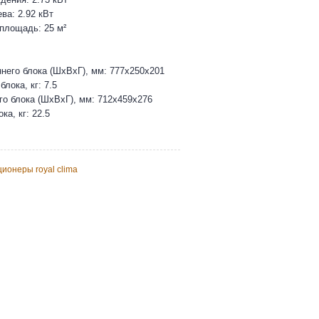
ва: 2.92 кВт
площадь: 25 м²
него блока (ШхВхГ), мм: 777х250х201
блока, кг: 7.5
о блока (ШхВхГ), мм: 712х459х276
ка, кг: 22.5
ионеры royal clima