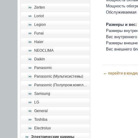
Мощность обогре
Zerten
Обслуживаемая 
Loriot
Размеры и вес:
Legion
Размеры внутрен
Funai
Вес внутреннего 
Haier
Размеры внешнег
Вес внешнего бло
NEOCLIMA
Daikin
Panasonic
←
перейти в кондиц
Panasonic (Мультисистемы)
Panasonic (Полупром.комплекты)
Samsung
LG
General
Toshiba
Electrolux
Электрические камины