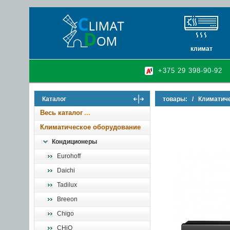
климат
кондиционеры
+375 29 398-90-92
очистители и у
осушители воз
Каталог
товары:
/
Климатич
инфракрасные 
Весь каталог
Климатическое оборудование
Кондиционеры
Eurohoff
Daichi
Tadilux
Breeon
Chigo
CHiQ