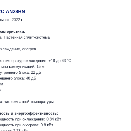
 RC-AN28HN
ынок: 2022 г
рактеристики:
а: Настенная сплит-система
хлаждение, обогрев
х температур охлаждение: +18 до 43 °С
ина коммуникаций: 15 м
утреннего блока: 22 дБ
ешнего блока: 48 дБ
ха
р
 датчик комнатной температуры
ость и энергоэффективность:
щность при охлаждении: 0.84 кВт
щность при обогреве: 0.8 кВт
ения: 2.73 кВт