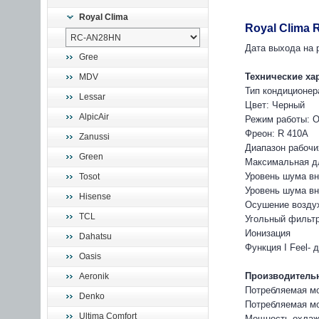
Royal Clima
Royal Clima
Дата выхода на р
Gree
Технические ха
MDV
Тип кондиционер
Lessar
Цвет: Черный
AlpicAir
Режим работы: О
Фреон: R 410A
Zanussi
Диапазон рабочи
Green
Максимальная дл
Уровень шума вн
Tosot
Уровень шума вн
Hisense
Осушение возду
TCL
Угольный фильт
Ионизация
Dahatsu
Функция I Feel-
Oasis
Производительн
Aeronik
Потребляемая мо
Denko
Потребляемая мо
Ultima Comfort
Мощность охлажд