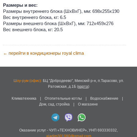
Размеры и вес:
Размеры внутреннего блока (ШхВхГ), мм: 698х255х190
Вес внутреннего блока, кг: 6.5
Размеры внешнего блока (ШхВхГ), мм: 712х459х276
Вес внешнего блока, кг: 20.5
перейти в кондиционеры royal clima
←
Шоу-рум (офис):
БЦ "Добродеево",
Минский р-н, п.Тарасово, ул.
Ратомская, д.1Б
(
карта
)
Климатехника
|
Отопительные котлы
|
Водоснабжение
|
Дом, сад, стройка
|
О магазине
Оказание услуг -
ЧУП «ТЕХНОВИНЕР»
,
УНП 693330332
,
aladim301080@gmail.com