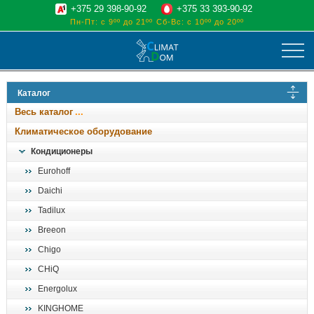
+375 29 398-90-92
+375 33 393-90-92
Пн-Пт: с 9ºº до 21ºº
Сб-Вс: с 10ºº до 20ºº
климат
Каталог
отопительные котлы
Весь каталог
водоснабжение
Климатическое оборудование
дом, сад, стройка
Кондиционеры
Eurohoff
о нас
Daichi
поиск
Tadilux
Breeon
Chigo
CHiQ
Energolux
KINGHOME