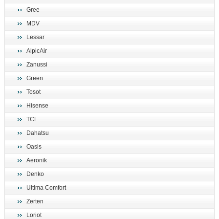
Gree
MDV
Lessar
AlpicAir
Zanussi
Green
Tosot
Hisense
TCL
Dahatsu
Oasis
Aeronik
Denko
Ultima Comfort
Zerten
Loriot