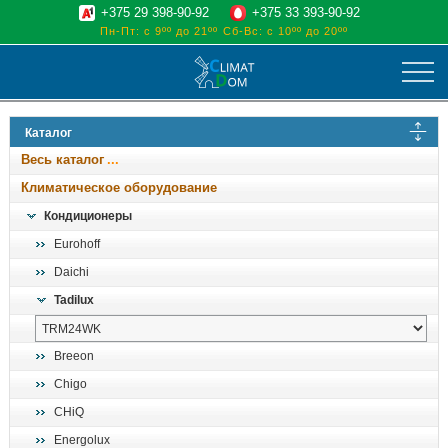
+375 29 398-90-92
+375 33 393-90-92
Пн-Пт: с 9ºº до 21ºº
Сб-Вс: с 10ºº до 20ºº
климат
Каталог
отопительные котлы
Весь каталог
водоснабжение
Климатическое оборудование
дом, сад, стройка
Кондиционеры
Eurohoff
о нас
Daichi
поиск
Tadilux
Breeon
Chigo
CHiQ
Energolux