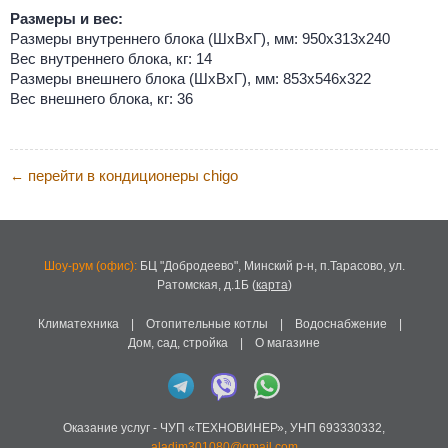
Размеры и вес:
Размеры внутреннего блока (ШхВхГ), мм: 950х313х240
Вес внутреннего блока, кг: 14
Размеры внешнего блока (ШхВхГ), мм: 853х546х322
Вес внешнего блока, кг: 36
перейти в кондиционеры chigo
←
Шоу-рум (офис):
БЦ "Добродеево",
Минский р-н, п.Тарасово, ул.
Ратомская, д.1Б
(
карта
)
Климатехника
|
Отопительные котлы
|
Водоснабжение
|
Дом, сад, стройка
|
О магазине
Оказание услуг -
ЧУП «ТЕХНОВИНЕР»
,
УНП 693330332
,
aladim301080@gmail.com