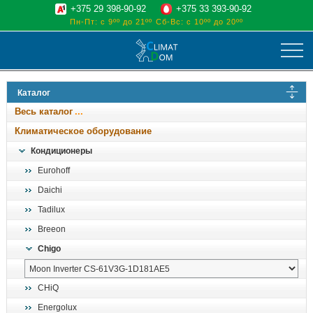
+375 29 398-90-92
+375 33 393-90-92
Пн-Пт: с 9ºº до 21ºº
Сб-Вс: с 10ºº до 20ºº
климат
Каталог
отопительные котлы
Весь каталог
водоснабжение
Климатическое оборудование
дом, сад, стройка
Кондиционеры
Eurohoff
о нас
Daichi
поиск
Tadilux
Breeon
Chigo
CHiQ
Energolux