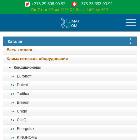
+375 29 398-90-92
+375 33 393-90-92
Пн-Пт: с 9ºº до 21ºº
Сб-Вс: с 10ºº до 20ºº
климат
Каталог
отопительные котлы
Весь каталог
водоснабжение
Климатическое оборудование
дом, сад, стройка
Кондиционеры
Eurohoff
о нас
Daichi
поиск
Tadilux
Breeon
Chigo
CHiQ
Energolux
KINGHOME