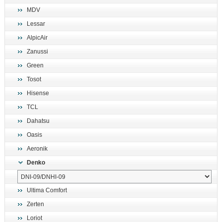
MDV
Lessar
AlpicAir
Zanussi
Green
Tosot
Hisense
TCL
Dahatsu
Oasis
Aeronik
Denko
Ultima Comfort
Zerten
Loriot