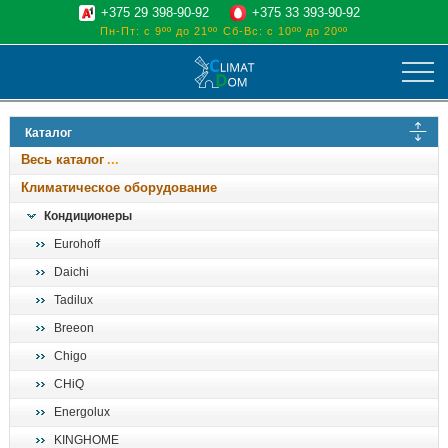
+375 29 398-90-92
+375 33 393-90-92
Пн-Пт: с 9ºº до 21ºº
Сб-Вс: с 10ºº до 20ºº
климат
Каталог
отопительные котлы
Весь каталог
водоснабжение
Климатическое оборудование
дом, сад, стройка
Кондиционеры
Eurohoff
о нас
Daichi
поиск
Tadilux
Breeon
Chigo
CHiQ
Energolux
KINGHOME