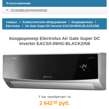
Услуги компании
Установка кондиционеров
товары:
/
Климатическое оборудование
/
Кондиционеры
/
Electrolux
/ Air Gate Super DC Inverter EACS/I-09HG-BLACK2/N8
Кондиционер Electrolux Air Gate Super DC
Inverter EACS/I-09HG-BLACK2/N8
У нас приобретают за
2 642
руб.
.00