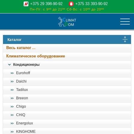
+375 29 398-90-92
+375 33 393-90-92
Пн-Пт: с 9ºº до 21ºº
Сб-Вс: с 10ºº до 20ºº
климат
Каталог
отопительные котлы
Весь каталог
водоснабжение
Климатическое оборудование
дом, сад, стройка
Кондиционеры
Eurohoff
о нас
Daichi
поиск
Tadilux
Breeon
Chigo
CHiQ
Energolux
KINGHOME