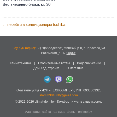
Вес внешнего блока, кг: 30
перейти в кондиционеры toshiba
←
Шоу-рум (офис):
БЦ "Добродеево",
Минский р-н, п.Тарасово, ул.
Ратомская, д.1Б
(
карта
)
Климатехника
|
Отопительные котлы
|
Водоснабжение
|
Дом, сад, стройка
|
О магазине
Оказание услуг -
ЧУП «ТЕХНОВИНЕР»
,
УНП 693330332
,
aladim301080@gmail.com
© 2021-2026
climat-dom.by
- Комфорт и уют в вашем доме.
Адаптация сайта под смартфоны
-
onlime.by