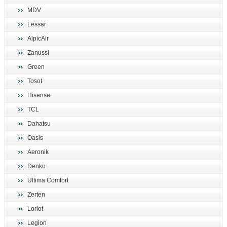
MDV
Lessar
AlpicAir
Zanussi
Green
Tosot
Hisense
TCL
Dahatsu
Oasis
Aeronik
Denko
Ultima Comfort
Zerten
Loriot
Legion