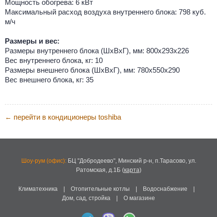
Мощность обогрева: 6 кВт
Максимальный расход воздуха внутреннего блока: 798 куб.
м/ч
Размеры и вес:
Размеры внутреннего блока (ШхВхГ), мм: 800х293х226
Вес внутреннего блока, кг: 10
Размеры внешнего блока (ШхВхГ), мм: 780х550х290
Вес внешнего блока, кг: 35
перейти в кондиционеры toshiba
←
Шоу-рум (офис):
БЦ "Добродеево",
Минский р-н, п.Тарасово, ул.
Ратомская, д.1Б
(
карта
)
Климатехника
|
Отопительные котлы
|
Водоснабжение
|
Дом, сад, стройка
|
О магазине