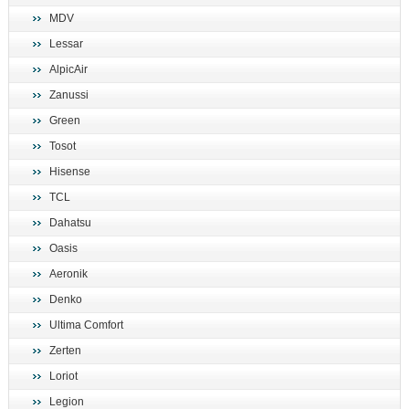
MDV
Lessar
AlpicAir
Zanussi
Green
Tosot
Hisense
TCL
Dahatsu
Oasis
Aeronik
Denko
Ultima Comfort
Zerten
Loriot
Legion