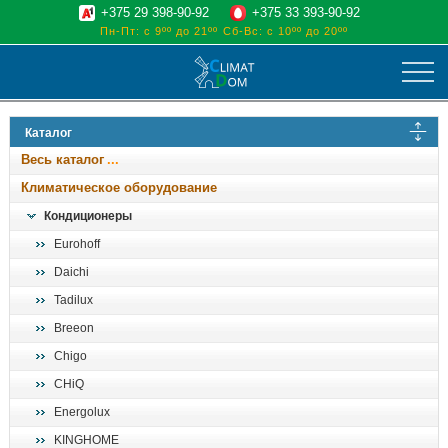
+375 29 398-90-92
+375 33 393-90-92
Пн-Пт: с 9ºº до 21ºº
Сб-Вс: с 10ºº до 20ºº
климат
Каталог
отопительные котлы
Весь каталог
водоснабжение
Климатическое оборудование
дом, сад, стройка
Кондиционеры
Eurohoff
о нас
Daichi
поиск
Tadilux
Breeon
Chigo
CHiQ
Energolux
KINGHOME