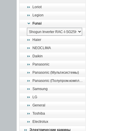
Loriot
Legion
Funai
Haier
NEOCLIMA
Daikin
Panasonic
Panasonic (Мультисистемы)
Panasonic (Полупром.комплекты)
Samsung
LG
General
Toshiba
Electrolux
Электрические камины