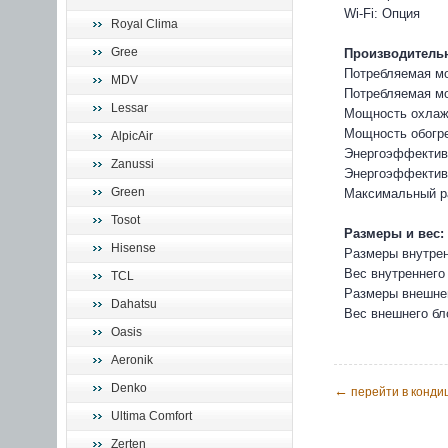
Wi-Fi: Опция
Royal Clima
Gree
Производительн
Потребляемая мо
MDV
Потребляемая мо
Lessar
Мощность охлажд
Мощность обогре
AlpicAir
Энергоэффективн
Zanussi
Энергоэффективн
Green
Максимальный ра
Tosot
Размеры и вес:
Hisense
Размеры внутрен
Вес внутреннего 
TCL
Размеры внешнег
Dahatsu
Вес внешнего бло
Oasis
Aeronik
Denko
←
перейти в конди
Ultima Comfort
Zerten