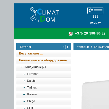
климат
кондиционеры
+375 29 398-90-92
очистители и у
осушители воз
Каталог
товары:
/
Климатич
инфракрасные 
Весь каталог
Климатическое оборудование
Кондиционеры
Eurohoff
Daichi
Tadilux
Breeon
Chigo
CHiQ