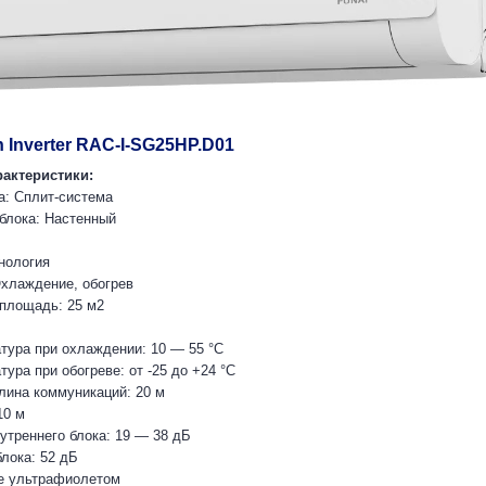
 Inverter RAC-I-SG25HP.D01
рактеристики:
а: Сплит-система
 блока: Настенный
нология
хлаждение, обогрев
площадь: 25 м2
тура при охлаждении: 10 — 55 °C
ура при обогреве: от -25 до +24 °C
ина коммуникаций: 20 м
10 м
утреннего блока: 19 — 38 дБ
лока: 52 дБ
е ультрафиолетом